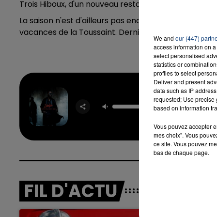
Trois Hiboux, d'un nouveau restaurant et d'un nouve
La saison n'est d'ailleurs pas encore terminée, elle
vacances de la Toussaint. Dernier jour d'ouverture a
We and
our (447) partn
access information on a 
select personalised ad
statistics or combinatio
profiles to select person
Deliver and present adv
data such as IP address 
requested; Use precise g
Bob Ma
based on information tra
DAD
Vous pouvez accepter en 
mes choix". Vous pouvez
ce site. Vous pouvez met
bas de chaque page.
FIL D'ACTU