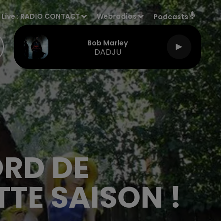
Live :
RADIO CONTACT
Webradios
Podcasts
Bob Marley
DADJU
ORD DE
TE SAISON !