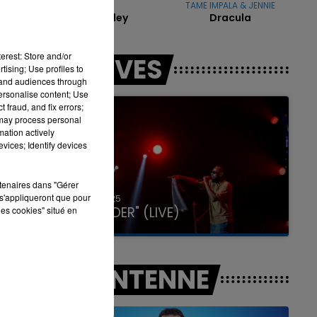
DADJU
TAME IMPALA & JENNIE
Bob Marley
Dracula
7h00 - 11h00
erest: Store and/or
LES LIVES
LA TEAM DE L'ÉTÉ
tising; Use profiles to
tand audiences through
personalise content; Use
 fraud, and fix errors;
 may process personal
mation actively
vices; Identify devices
rtenaires dans "Gérer
s'appliqueront que pour
31 janvier 2025
GIMS "SPIDER" (LIVE)
les cookies" situé en
A L'ANTENNE