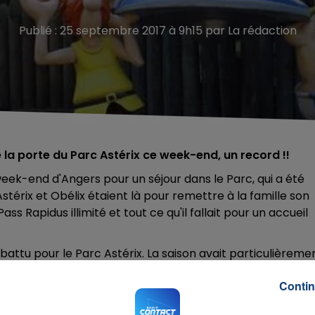
Publié : 25 septembre 2017 à 9h15 par La rédaction
 la porte du Parc Astérix ce week-end, un record !!
week-end d'Angers pour un séjour dans le Parc, qui a été
stérix et Obélix étaient là pour remettre à la famille son
ss Rapidus illimité et tout ce qu'il fallait pour un accueil
 battu pour le Parc Astérix. La saison avait particulièreme
 favorable. Elle s'est bien poursuivie ensuite, avec
Contin
e Express. La capacité d'accueil en hébergement a
'une 50aine de chambres supplémentaires à l'hôtel des