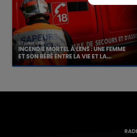
23 juillet 2026
INCENDIE MORTEL À LENS : UNE FEMME
ET SON BÉBÉ ENTRE LA VIE ET LA...
Un homme s'est immolé par le feu après avoir
aspergé sa compagne et leur bébé de trois
mois d'un liquide inflammable.
RAD