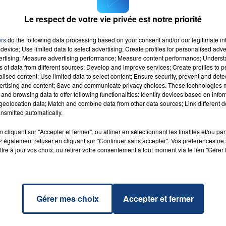
l espace de séminaire d'entreprises.
Le respect de votre vie privée est notre priorité
 se poursuit uniquement pendant les week-end et les
vant la fermeture hivernale : le 5 novembre 2017.
ers
do the following data processing based on your consent and/or our legitimate int
device; Use limited data to select advertising; Create profiles for personalised adver
vertising; Measure advertising performance; Measure content performance; Unders
ns of data from different sources; Develop and improve services; Create profiles to 
alised content; Use limited data to select content; Ensure security, prevent and detect
ertising and content; Save and communicate privacy choices. These technologies
and browsing data to offer following functionalities: Identify devices based on infor
eolocation data; Match and combine data from other data sources; Link different de
rley
RADIO CONTACT
nsmitted automatically.
JU
cliquant sur "Accepter et fermer", ou affiner en sélectionnant les finalités et/ou pa
 également refuser en cliquant sur "Continuer sans accepter". Vos préférences ne 
tre à jour vos choix, ou retirer votre consentement à tout moment via le lien "Gérer 
Gérer mes choix
Accepter et fermer