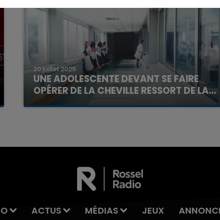
7h00 - 11h00
20 juillet 2026
La Team de l'été
UNE ADOLESCENTE DEVANT SE FAIRE
OPÉRER DE LA CHEVILLE RESSORT DE LA...
La famille a porté plainte contre la clinique qui a
reconnu sa responsabilité et présenté ses
excuses.
IO
ACTUS
MÉDIAS
JEUX
ANNONC