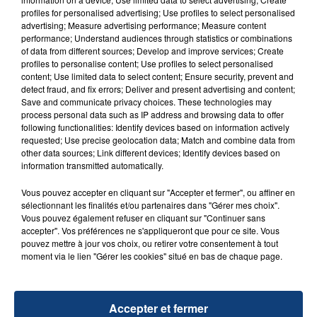
aspergé sa compagne et leur bébé de trois mois
profiles for personalised advertising; Use profiles to select personalised
d'un liquide inflammable.
advertising; Measure advertising performance; Measure content
performance; Understand audiences through statistics or combinations
of data from different sources; Develop and improve services; Create
profiles to personalise content; Use profiles to select personalised
content; Use limited data to select content; Ensure security, prevent and
detect fraud, and fix errors; Deliver and present advertising and content;
Save and communicate privacy choices. These technologies may
20 juillet 2026
process personal data such as IP address and browsing data to offer
UNE ADOLESCENTE DEVANT SE FAIRE
following functionalities: Identify devices based on information actively
requested; Use precise geolocation data; Match and combine data from
OPÉRER DE LA CHEVILLE RESSORT DE LA...
other data sources; Link different devices; Identify devices based on
La famille a porté plainte contre la clinique qui a
information transmitted automatically.
reconnu sa responsabilité et présenté ses
Vous pouvez accepter en cliquant sur "Accepter et fermer", ou affiner en
excuses.
TITRES DIFFUSÉS
sélectionnant les finalités et/ou partenaires dans "Gérer mes choix".
Vous pouvez également refuser en cliquant sur "Continuer sans
accepter". Vos préférences ne s'appliqueront que pour ce site. Vous
pouvez mettre à jour vos choix, ou retirer votre consentement à tout
14h48
14h48
14h46
14h46
moment via le lien "Gérer les cookies" situé en bas de chaque page.
Accepter et fermer