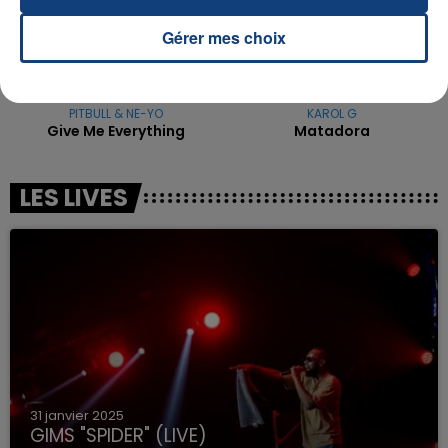
Gérer mes choix
PITBULL & NE-YO
KAROL G
Give Me Everything
Matadora
LES LIVES
31 janvier 2025
GIMS "SPIDER" (LIVE)