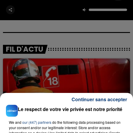
FIL D'ACTU
Continuer sans accepter
23 juillet 2026
Le respect de votre vie privée est notre priorité
INCENDIE MORTEL À LENS : UNE FEMME ET
SON BÉBÉ ENTRE LA VIE ET LA...
We and
our (447) partners
do the following data processing based on
Un homme s'est immolé par le feu après avoir
your consent and/or our legitimate interest: Store and/or access
information on a device; Use limited data to select advertising; Create