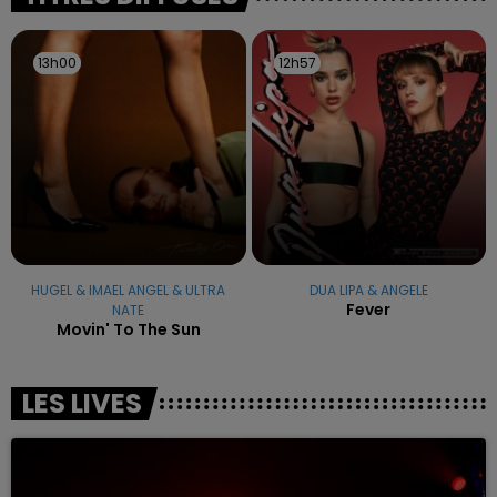
13h00
13h00
12h57
12h57
HUGEL & IMAEL ANGEL & ULTRA
DUA LIPA & ANGELE
Fever
NATE
Movin' To The Sun
LES LIVES