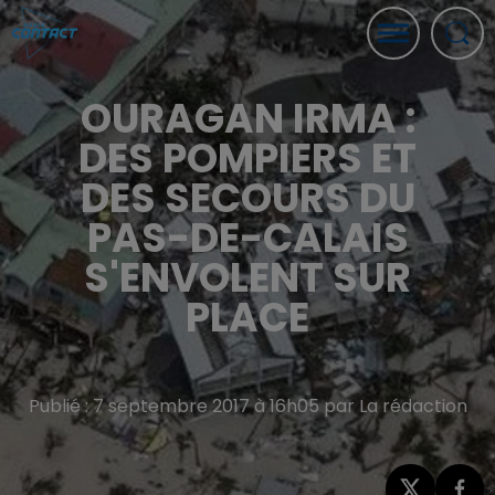
OURAGAN IRMA :
DES POMPIERS ET
DES SECOURS DU
PAS-DE-CALAIS
S'ENVOLENT SUR
PLACE
Publié : 7 septembre 2017 à 16h05 par La rédaction