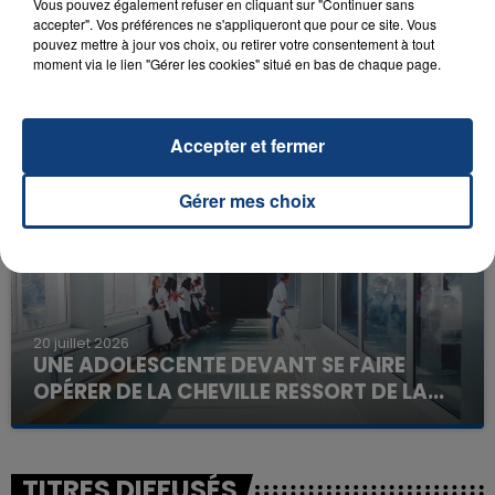
Vous pouvez également refuser en cliquant sur "Continuer sans
accepter". Vos préférences ne s'appliqueront que pour ce site. Vous
pouvez mettre à jour vos choix, ou retirer votre consentement à tout
moment via le lien "Gérer les cookies" situé en bas de chaque page.
23 juillet 2026
INCENDIE MORTEL À LENS : UNE FEMME ET
SON BÉBÉ ENTRE LA VIE ET LA...
Un homme s'est immolé par le feu après avoir
Accepter et fermer
aspergé sa compagne et leur bébé de trois mois
d'un liquide inflammable.
Gérer mes choix
20 juillet 2026
UNE ADOLESCENTE DEVANT SE FAIRE
OPÉRER DE LA CHEVILLE RESSORT DE LA...
La famille a porté plainte contre la clinique qui a
reconnu sa responsabilité et présenté ses
excuses.
TITRES DIFFUSÉS