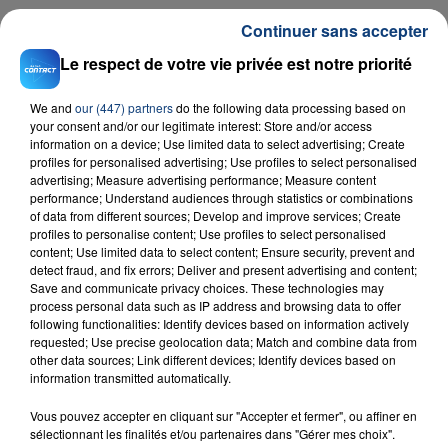
Continuer sans accepter
Le respect de votre vie privée est notre priorité
RADIO CONTACT
Movin' To The Sun
We and
our (447) partners
do the following data processing based on
HUGEL & IMAEL ANGEL & ULTRA
your consent and/or our legitimate interest: Store and/or access
NATE
information on a device; Use limited data to select advertising; Create
profiles for personalised advertising; Use profiles to select personalised
advertising; Measure advertising performance; Measure content
performance; Understand audiences through statistics or combinations
of data from different sources; Develop and improve services; Create
profiles to personalise content; Use profiles to select personalised
content; Use limited data to select content; Ensure security, prevent and
detect fraud, and fix errors; Deliver and present advertising and content;
Save and communicate privacy choices. These technologies may
FIL D'ACTU
process personal data such as IP address and browsing data to offer
following functionalities: Identify devices based on information actively
requested; Use precise geolocation data; Match and combine data from
other data sources; Link different devices; Identify devices based on
information transmitted automatically.
Vous pouvez accepter en cliquant sur "Accepter et fermer", ou affiner en
sélectionnant les finalités et/ou partenaires dans "Gérer mes choix".