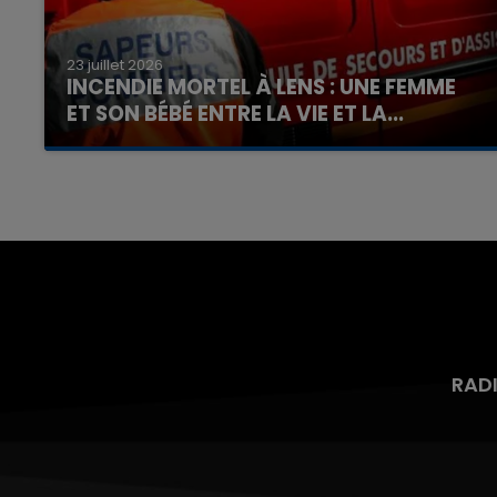
23 juillet 2026
INCENDIE MORTEL À LENS : UNE FEMME
ET SON BÉBÉ ENTRE LA VIE ET LA...
Un homme s'est immolé par le feu après avoir
aspergé sa compagne et leur bébé de trois
mois d'un liquide inflammable.
RAD