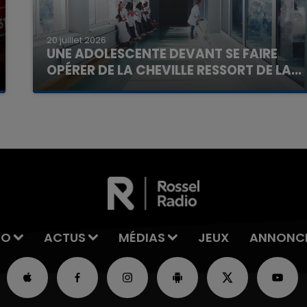
20 juillet 2026
UNE ADOLESCENTE DEVANT SE FAIRE
OPÉRER DE LA CHEVILLE RESSORT DE LA...
La famille a porté plainte contre la clinique qui a
reconnu sa responsabilité et présenté ses
excuses.
IO
ACTUS
MÉDIAS
JEUX
ANNONC