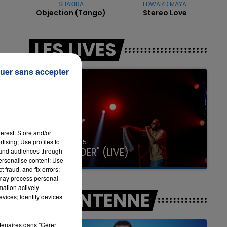
SHAKIRA
EDWARD MAYA
Objection (tango)
Stereo Love
7h00 - 11h00
LES LIVES
LA TEAM DE L'ÉTÉ
uer sans accepter
erest: Store and/or
31 janvier 2025
tising; Use profiles to
GIMS "SPIDER" (LIVE)
tand audiences through
personalise content; Use
 fraud, and fix errors;
 may process personal
e
mation actively
A L'ANTENNE
vices; Identify devices
rtenaires dans "Gérer