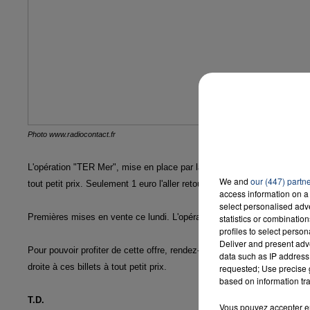
Photo www.radiocontact.fr
L'opération "TER Mer", mise en place par la SNCF reprend du service 
We and
our (447) partn
tout petit prix. Seulement 1 euro l'aller retour vers 16 destinations du l
access information on a 
select personalised ad
Premières mises en vente ce lundi. L'opération aura lieu pendant 4 week en
statistics or combinatio
profiles to select person
Deliver and present adv
Pour pouvoir profiter de cette offre, rendez-vous dans les gares régio
data such as IP address 
droite à ces billets à tout petit prix.
requested; Use precise g
based on information tra
T.D.
Vous pouvez accepter en 