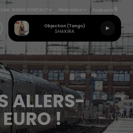
Live :
RADIO CONTACT
Webradios
Podcasts
Objection (tango)
SHAKIRA
S ALLERS-
 EURO !