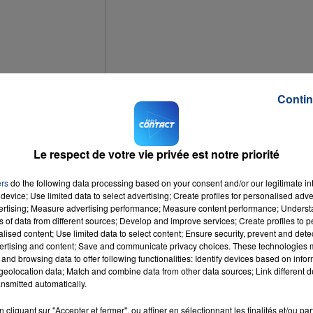
Contin
Le respect de votre vie privée est notre priorité
cette année. Elle permet de se rendre sur les plages du Nord Pas-de-Calais à
ers
do the following data processing based on your consent and/or our legitimate int
ittoral, pendant 4 week ends de l'été.
device; Use limited data to select advertising; Create profiles for personalised adver
vertising; Measure advertising performance; Measure content performance; Unders
ds de l'été : les 4 et 5 juillet, 18 et 19 juillet, 8 et 9 août, 22 et 23 août.
ns of data from different sources; Develop and improve services; Create profiles to 
alised content; Use limited data to select content; Ensure security, prevent and detect
ertising and content; Save and communicate privacy choices. These technologies
nales. Il faudra acheter une carte avantage à 5 euros, qui vous donnera ensuit
and browsing data to offer following functionalities: Identify devices based on infor
eolocation data; Match and combine data from other data sources; Link different de
nsmitted automatically.
cliquant sur "Accepter et fermer", ou affiner en sélectionnant les finalités et/ou pa