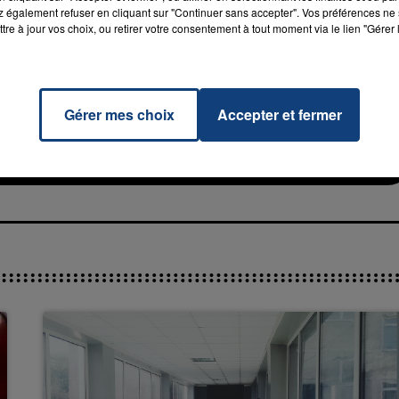
 également refuser en cliquant sur "Continuer sans accepter". Vos préférences ne 
tre à jour vos choix, ou retirer votre consentement à tout moment via le lien "Gérer 
tion
Gérer mes choix
Accepter et fermer
7h00 - 11h00
RADIO CONTACT
go)
La Team de l'été
IRA