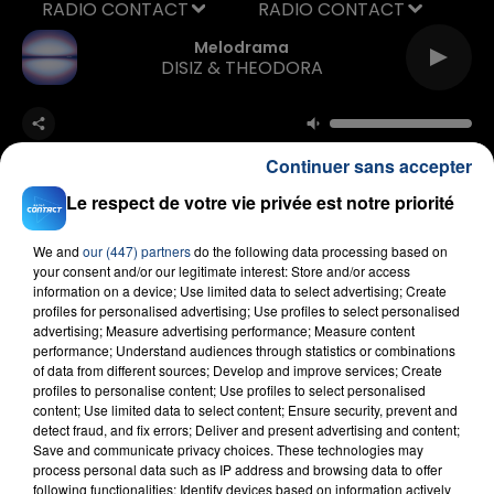
RADIO CONTACT
Melodrama
DISIZ & THEODORA
Continuer sans accepter
Le respect de votre vie privée est notre priorité
We and
our (447) partners
do the following data processing based on
FIL D'ACTU
your consent and/or our legitimate interest: Store and/or access
information on a device; Use limited data to select advertising; Create
profiles for personalised advertising; Use profiles to select personalised
advertising; Measure advertising performance; Measure content
performance; Understand audiences through statistics or combinations
of data from different sources; Develop and improve services; Create
profiles to personalise content; Use profiles to select personalised
content; Use limited data to select content; Ensure security, prevent and
detect fraud, and fix errors; Deliver and present advertising and content;
Save and communicate privacy choices. These technologies may
process personal data such as IP address and browsing data to offer
23 juillet 2026
following functionalities: Identify devices based on information actively