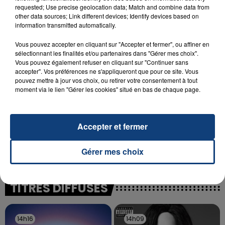
INCENDIE MORTEL À LENS : UNE FEMME ET
requested; Use precise geolocation data; Match and combine data from
SON BÉBÉ ENTRE LA VIE ET LA...
other data sources; Link different devices; Identify devices based on
information transmitted automatically.
Un homme s'est immolé par le feu après avoir
aspergé sa compagne et leur bébé de trois mois
Vous pouvez accepter en cliquant sur "Accepter et fermer", ou affiner en
d'un liquide inflammable.
sélectionnant les finalités et/ou partenaires dans "Gérer mes choix".
Vous pouvez également refuser en cliquant sur "Continuer sans
accepter". Vos préférences ne s'appliqueront que pour ce site. Vous
pouvez mettre à jour vos choix, ou retirer votre consentement à tout
moment via le lien "Gérer les cookies" situé en bas de chaque page.
20 juillet 2026
Accepter et fermer
UNE ADOLESCENTE DEVANT SE FAIRE
OPÉRER DE LA CHEVILLE RESSORT DE LA...
Gérer mes choix
La famille a porté plainte contre la clinique qui a
reconnu sa responsabilité et présenté ses
excuses.
TITRES DIFFUSÉS
14h16
14h16
14h09
14h09