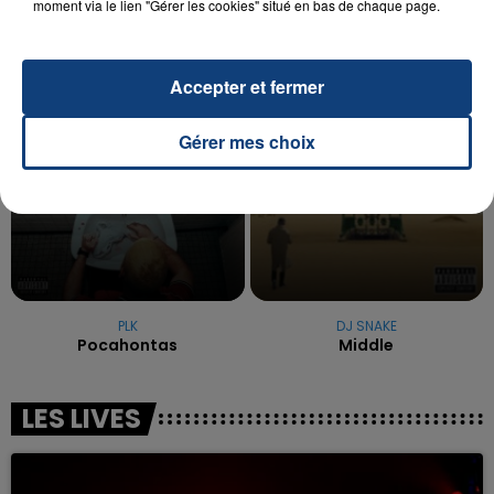
moment via le lien "Gérer les cookies" situé en bas de chaque page.
excuses.
TITRES DIFFUSÉS
Accepter et fermer
17h37
17h37
17h32
17h32
Gérer mes choix
PLK
DJ SNAKE
Pocahontas
Middle
LES LIVES