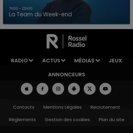
16h00 - 20h00
La Team du Week-end
16h00 - 20h00
LA TEAM DU WEEK-END
RADIO
ACTUS
MÉDIAS
JEUX
ANNONCEURS
Contacts
Mentions Légales
Recrutement
Règlements
Gestion des cookies
Plan du site