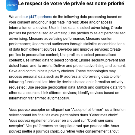
Le respect de votre vie privée est notre priorité
We and
our (447) partners
do the following data processing based on
your consent and/or our legitimate interest: Store and/or access
information on a device; Use limited data to select advertising; Create
23 juillet 2026
profiles for personalised advertising; Use profiles to select personalised
INCENDIE MORTEL À LENS : UNE FEMME ET
advertising; Measure advertising performance; Measure content
SON BÉBÉ ENTRE LA VIE ET LA...
performance; Understand audiences through statistics or combinations
Un homme s'est immolé par le feu après avoir
of data from different sources; Develop and improve services; Create
profiles to personalise content; Use profiles to select personalised
aspergé sa compagne et leur bébé de trois mois
content; Use limited data to select content; Ensure security, prevent and
d'un liquide inflammable.
detect fraud, and fix errors; Deliver and present advertising and content;
Save and communicate privacy choices. These technologies may
process personal data such as IP address and browsing data to offer
following functionalities: Identify devices based on information actively
requested; Use precise geolocation data; Match and combine data from
other data sources; Link different devices; Identify devices based on
information transmitted automatically.
20 juillet 2026
UNE ADOLESCENTE DEVANT SE FAIRE
Vous pouvez accepter en cliquant sur "Accepter et fermer", ou affiner en
sélectionnant les finalités et/ou partenaires dans "Gérer mes choix".
OPÉRER DE LA CHEVILLE RESSORT DE LA...
Vous pouvez également refuser en cliquant sur "Continuer sans
La famille a porté plainte contre la clinique qui a
accepter". Vos préférences ne s'appliqueront que pour ce site. Vous
reconnu sa responsabilité et présenté ses
pouvez mettre à jour vos choix, ou retirer votre consentement à tout