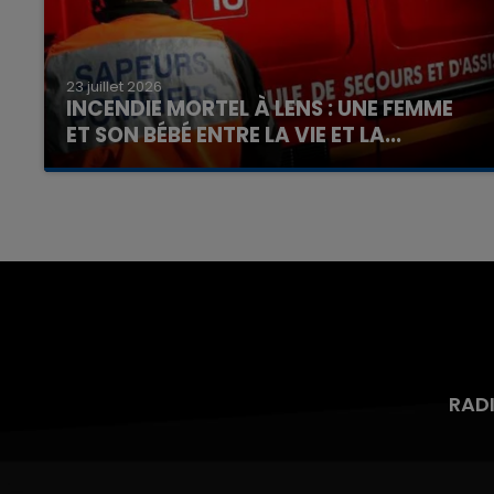
23 juillet 2026
INCENDIE MORTEL À LENS : UNE FEMME
ET SON BÉBÉ ENTRE LA VIE ET LA...
Un homme s'est immolé par le feu après avoir
aspergé sa compagne et leur bébé de trois
mois d'un liquide inflammable.
RAD