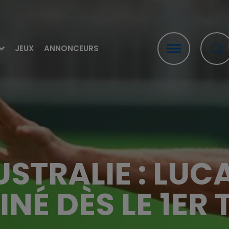
JEUX
ANNONCEURS
STRALIE : LUC
INÉ DÈS LE 1ER