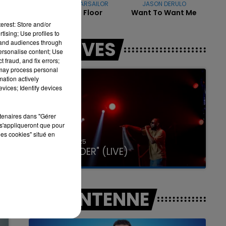
OFENBACH & STARSAILOR
JASON DERULO
Four To The Floor
Want To Want Me
erest: Store and/or
tising; Use profiles to
LES LIVES
tand audiences through
7h00 - 11h00
personalise content; Use
LA TEAM DE L'ÉTÉ
 fraud, and fix errors;
 may process personal
mation actively
vices; Identify devices
rtenaires dans "Gérer
s'appliqueront que pour
les cookies" situé en
31 janvier 2025
GIMS "SPIDER" (LIVE)
A L'ANTENNE