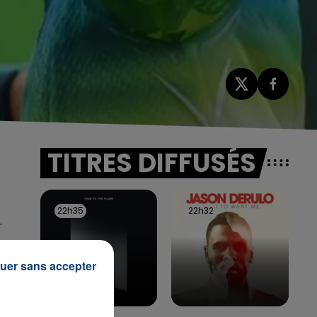
TITRES DIFFUSÉS
22h35
22h35
22h32
22h32
.
uer sans accepter