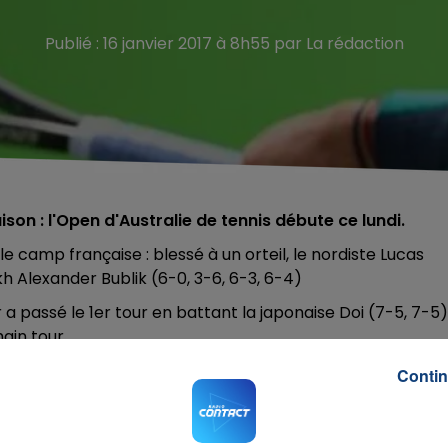
Publié : 16 janvier 2017 à 8h55 par La rédaction
son : l'Open d'Australie de tennis débute ce lundi.
 camp française : blessé à un orteil, le nordiste Lucas
kh Alexander Bublik (6-0, 3-6, 6-3, 6-4)
 a passé le 1er tour en battant la japonaise Doi (7-5, 7-5)
ain tour.
ovic affrontera la jeune croate Ana Konjuh la nuit
Contin
 la turque Cagla Buyukakcay. En cas de victoire, elle