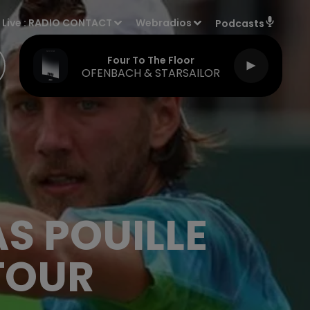
Live :
RADIO CONTACT
Webradios
Podcasts
Four To The Floor
OFENBACH & STARSAILOR
AS POUILLE
 TOUR