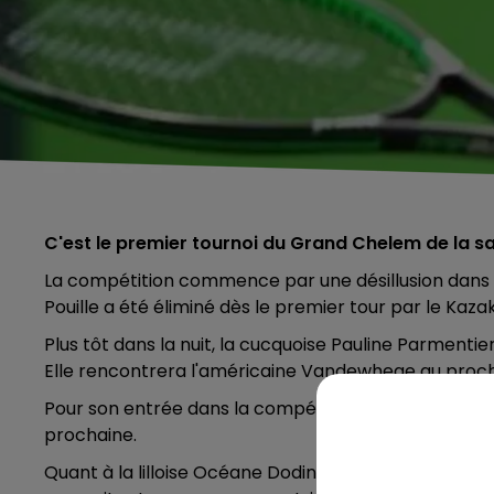
C'est le premier tournoi du Grand Chelem de la sai
La compétition commence par une désillusion dans le
Pouille a été éliminé dès le premier tour par le Kaza
Plus tôt dans la nuit, la cucquoise Pauline Parmentier
Elle rencontrera l'américaine Vandewhege au proch
Pour son entrée dans la compétition, Kristina Mladen
prochaine.
Quant à la lilloise Océane Dodin, elle sera opposée à