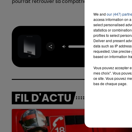
pourrait retrouver sa compatriote Caroline Garcia 
We and
our (447) partn
access information on a 
select personalised ad
statistics or combinatio
profiles to select person
Four To
Deliver and present adv
Floo
data such as IP address 
OFENBA
requested; Use precise g
STARSA
based on information tra
Vous pouvez accepter en 
mes choix". Vous pouvez
ce site. Vous pouvez met
bas de chaque page.
FIL D'ACTU