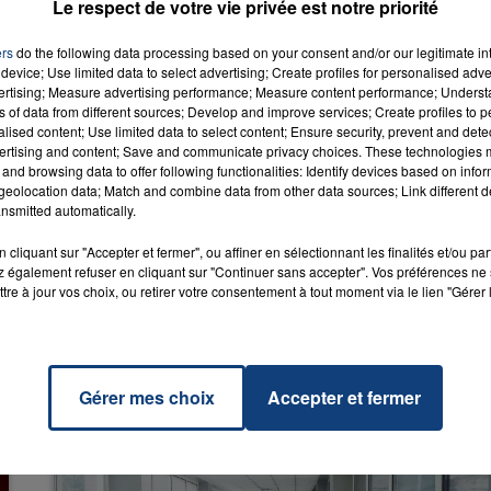
au 2ème tour.
Le respect de votre vie privée est notre priorité
ers
do the following data processing based on your consent and/or our legitimate int
device; Use limited data to select advertising; Create profiles for personalised adver
vertising; Measure advertising performance; Measure content performance; Unders
ns of data from different sources; Develop and improve services; Create profiles to 
alised content; Use limited data to select content; Ensure security, prevent and detect
 The
ertising and content; Save and communicate privacy choices. These technologies
RADIO CONTACT
r
and browsing data to offer following functionalities: Identify devices based on infor
CH &
eolocation data; Match and combine data from other data sources; Link different de
ILOR
nsmitted automatically.
cliquant sur "Accepter et fermer", ou affiner en sélectionnant les finalités et/ou pa
 également refuser en cliquant sur "Continuer sans accepter". Vos préférences ne 
tre à jour vos choix, ou retirer votre consentement à tout moment via le lien "Gérer 
Gérer mes choix
Accepter et fermer