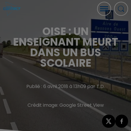
OISE : UN
ENSEIGNANT MEURT
DANS UN BUS
SCOLAIRE
Publié : 6 avril 2018 à 13h09 par T.D.
Crédit image:
Google Street View