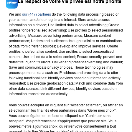
Le respect de votre vie privée est notre priorité
We and
our (447) partners
do the following data processing based on
your consent and/or our legitimate interest: Store and/or access
23 juillet 2026
information on a device; Use limited data to select advertising; Create
INCENDIE MORTEL À LENS : UNE FEMME ET
profiles for personalised advertising; Use profiles to select personalised
SON BÉBÉ ENTRE LA VIE ET LA...
advertising; Measure advertising performance; Measure content
performance; Understand audiences through statistics or combinations
Un homme s'est immolé par le feu après avoir
of data from different sources; Develop and improve services; Create
aspergé sa compagne et leur bébé de trois mois
profiles to personalise content; Use profiles to select personalised
content; Use limited data to select content; Ensure security, prevent and
d'un liquide inflammable.
detect fraud, and fix errors; Deliver and present advertising and content;
Save and communicate privacy choices. These technologies may
process personal data such as IP address and browsing data to offer
following functionalities: Identify devices based on information actively
requested; Use precise geolocation data; Match and combine data from
other data sources; Link different devices; Identify devices based on
information transmitted automatically.
20 juillet 2026
UNE ADOLESCENTE DEVANT SE FAIRE
Vous pouvez accepter en cliquant sur "Accepter et fermer", ou affiner en
OPÉRER DE LA CHEVILLE RESSORT DE LA...
sélectionnant les finalités et/ou partenaires dans "Gérer mes choix".
Vous pouvez également refuser en cliquant sur "Continuer sans
La famille a porté plainte contre la clinique qui a
accepter". Vos préférences ne s'appliqueront que pour ce site. Vous
reconnu sa responsabilité et présenté ses
pouvez mettre à jour vos choix, ou retirer votre consentement à tout
excuses.
moment via le lien "Gérer les cookies" situé en bas de chaque page.