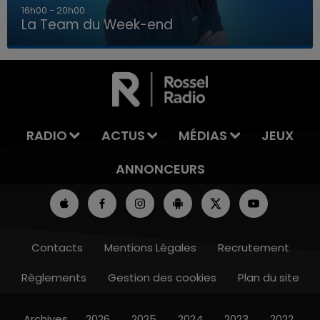
7h00 - 12h00
La Team du Week-end
7h00 - 12h00
LA TEAM DU WEEK-END
RADIO
ACTUS
MÉDIAS
JEUX
ANNONCEURS
Contacts
Mentions Légales
Recrutement
Règlements
Gestion des cookies
Plan du site
Archives
2026
2025
2024
2023
2022