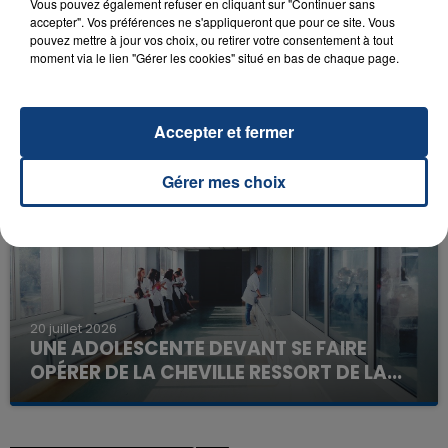
Vous pouvez également refuser en cliquant sur "Continuer sans
accepter". Vos préférences ne s'appliqueront que pour ce site. Vous
pouvez mettre à jour vos choix, ou retirer votre consentement à tout
moment via le lien "Gérer les cookies" situé en bas de chaque page.
23 juillet 2026
INCENDIE MORTEL À LENS : UNE FEMME ET
SON BÉBÉ ENTRE LA VIE ET LA...
Accepter et fermer
Un homme s'est immolé par le feu après avoir
aspergé sa compagne et leur bébé de trois mois
Gérer mes choix
d'un liquide inflammable.
20 juillet 2026
UNE ADOLESCENTE DEVANT SE FAIRE
OPÉRER DE LA CHEVILLE RESSORT DE LA...
La famille a porté plainte contre la clinique qui a
reconnu sa responsabilité et présenté ses
excuses.