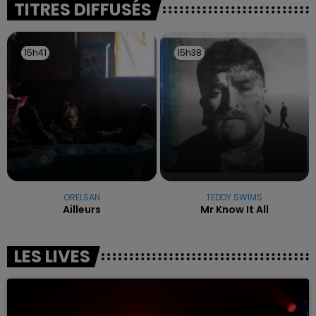
TITRES DIFFUSÉS
15h41
15h41
15h38
15h38
ORELSAN
TEDDY SWIMS
Ailleurs
Mr Know It All
LES LIVES