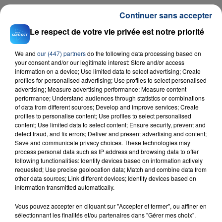
Continuer sans accepter
Le respect de votre vie privée est notre priorité
RADIO CONTACT
We and
our (447) partners
do the following data processing based on
your consent and/or our legitimate interest: Store and/or access
Ailleurs
information on a device; Use limited data to select advertising; Create
ORELSAN
profiles for personalised advertising; Use profiles to select personalised
advertising; Measure advertising performance; Measure content
performance; Understand audiences through statistics or combinations
of data from different sources; Develop and improve services; Create
profiles to personalise content; Use profiles to select personalised
content; Use limited data to select content; Ensure security, prevent and
detect fraud, and fix errors; Deliver and present advertising and content;
Save and communicate privacy choices. These technologies may
process personal data such as IP address and browsing data to offer
FIL D'ACTU
following functionalities: Identify devices based on information actively
requested; Use precise geolocation data; Match and combine data from
other data sources; Link different devices; Identify devices based on
information transmitted automatically.
Vous pouvez accepter en cliquant sur "Accepter et fermer", ou affiner en
sélectionnant les finalités et/ou partenaires dans "Gérer mes choix".