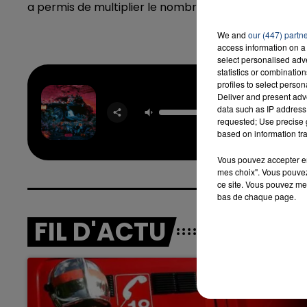
a permis de multiplier le nombre de ses adhérents p
We and
our (447) partn
access information on a 
select personalised ad
statistics or combinatio
profiles to select person
Deliver and present adv
Le Te
data such as IP address 
TAY
requested; Use precise g
based on information tra
Vous pouvez accepter en 
mes choix". Vous pouvez
ce site. Vous pouvez met
bas de chaque page.
FIL D'ACTU