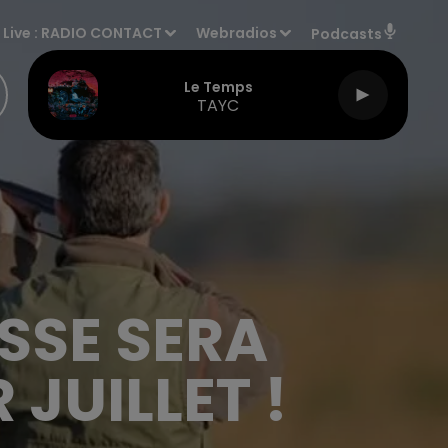
Live :
RADIO CONTACT
Webradios
Podcasts
Le Temps
TAYC
ASSE SERA
 JUILLET !