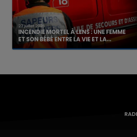
23 juillet 2026
INCENDIE MORTEL À LENS : UNE FEMME
ET SON BÉBÉ ENTRE LA VIE ET LA...
Un homme s'est immolé par le feu après avoir
aspergé sa compagne et leur bébé de trois
mois d'un liquide inflammable.
RAD