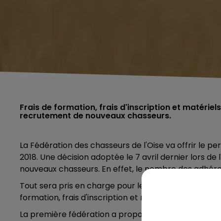
Frais de formation, frais d'inscription et matériel
recrutement de nouveaux chasseurs.
La Fédération des chasseurs de l'Oise va offrir le pe
2018. Une
décision adoptée le 7 avril dernier lors d
nouveaux chasseurs. En effet, le nombre des adhéren
Tout sera pris en charge
pour les personnes âgées d
formation, frais d'inscription et matériels pédagogi
La première fédération a proposé le permis de chas