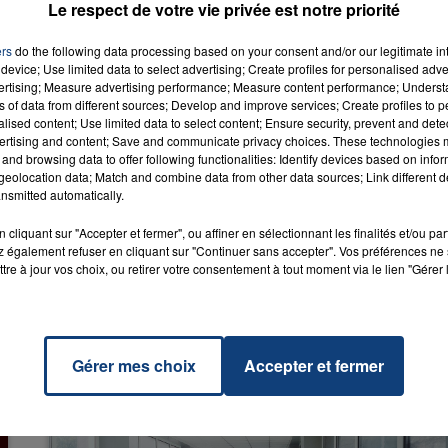
Le respect de votre vie privée est notre priorité
ar plus de deux entre 2012 et 2013
ers
do the following data processing based on your consent and/or our legitimate int
device; Use limited data to select advertising; Create profiles for personalised adver
vertising; Measure advertising performance; Measure content performance; Unders
ns of data from different sources; Develop and improve services; Create profiles to 
alised content; Use limited data to select content; Ensure security, prevent and detect
ertising and content; Save and communicate privacy choices. These technologies
mps
RADIO CONTACT
and browsing data to offer following functionalities: Identify devices based on infor
C
eolocation data; Match and combine data from other data sources; Link different de
nsmitted automatically.
cliquant sur "Accepter et fermer", ou affiner en sélectionnant les finalités et/ou pa
 également refuser en cliquant sur "Continuer sans accepter". Vos préférences ne 
tre à jour vos choix, ou retirer votre consentement à tout moment via le lien "Gérer 
Gérer mes choix
Accepter et fermer