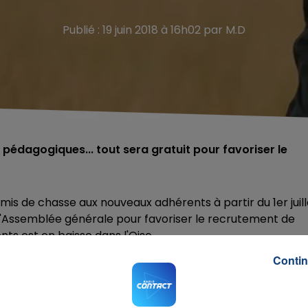
Publié : 19 juin 2018 à 16h02 par M.D
s pédagogiques... tout sera gratuit pour favoriser le
rmis de chasse aux nouveaux adhérents à partir du 1er juill
e l'Assemblée générale pour favoriser le recrutement de
ts est en baisse dans l'Oise.
'au moins 15 ans et résidant dans le département : Frais
Contin
ques.
se à 0 € est celle de Haute-Vienne en 2013. Une opératio