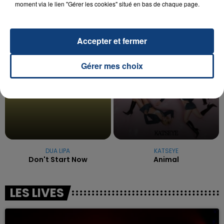
moment via le lien "Gérer les cookies" situé en bas de chaque page.
excuses.
TITRES DIFFUSÉS
Accepter et fermer
7h31
7h31
7h28
7h28
Gérer mes choix
DUA LIPA
KATSEYE
Don't Start Now
Animal
LES LIVES