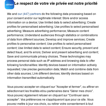
Le respect de votre vie privée est notre priorité
We and
our (447) partners
do the following data processing based on
your consent and/or our legitimate interest: Store and/or access
information on a device; Use limited data to select advertising; Create
23 juillet 2026
profiles for personalised advertising; Use profiles to select personalised
INCENDIE MORTEL À LENS : UNE FEMME ET
advertising; Measure advertising performance; Measure content
SON BÉBÉ ENTRE LA VIE ET LA...
performance; Understand audiences through statistics or combinations
of data from different sources; Develop and improve services; Create
Un homme s'est immolé par le feu après avoir
profiles to personalise content; Use profiles to select personalised
aspergé sa compagne et leur bébé de trois mois
content; Use limited data to select content; Ensure security, prevent and
d'un liquide inflammable.
detect fraud, and fix errors; Deliver and present advertising and content;
Save and communicate privacy choices. These technologies may
process personal data such as IP address and browsing data to offer
following functionalities: Identify devices based on information actively
requested; Use precise geolocation data; Match and combine data from
other data sources; Link different devices; Identify devices based on
information transmitted automatically.
20 juillet 2026
UNE ADOLESCENTE DEVANT SE FAIRE
Vous pouvez accepter en cliquant sur "Accepter et fermer", ou affiner en
sélectionnant les finalités et/ou partenaires dans "Gérer mes choix".
OPÉRER DE LA CHEVILLE RESSORT DE LA...
Vous pouvez également refuser en cliquant sur "Continuer sans
La famille a porté plainte contre la clinique qui a
accepter". Vos préférences ne s'appliqueront que pour ce site. Vous
pouvez mettre à jour vos choix, ou retirer votre consentement à tout
reconnu sa responsabilité et présenté ses