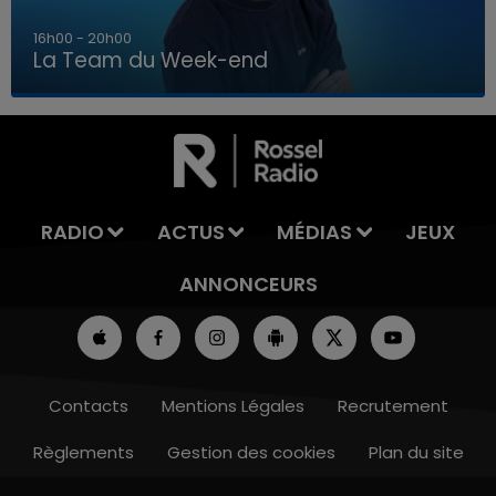
7h00 - 12h00
La Team du Week-end
7h00 - 12h00
LA TEAM DU WEEK-END
RADIO
ACTUS
MÉDIAS
JEUX
ANNONCEURS
Contacts
Mentions Légales
Recrutement
Règlements
Gestion des cookies
Plan du site