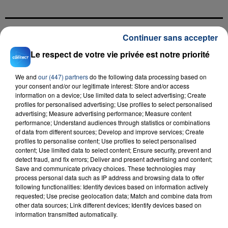
Continuer sans accepter
FIL D'ACTU
Le respect de votre vie privée est notre priorité
We and
our (447) partners
do the following data processing based on
your consent and/or our legitimate interest: Store and/or access
information on a device; Use limited data to select advertising; Create
profiles for personalised advertising; Use profiles to select personalised
advertising; Measure advertising performance; Measure content
performance; Understand audiences through statistics or combinations
of data from different sources; Develop and improve services; Create
profiles to personalise content; Use profiles to select personalised
23 juillet 2026
content; Use limited data to select content; Ensure security, prevent and
INCENDIE MORTEL À LENS : UNE FEMME ET
detect fraud, and fix errors; Deliver and present advertising and content;
SON BÉBÉ ENTRE LA VIE ET LA...
Save and communicate privacy choices. These technologies may
process personal data such as IP address and browsing data to offer
Un homme s'est immolé par le feu après avoir
following functionalities: Identify devices based on information actively
aspergé sa compagne et leur bébé de trois mois
requested; Use precise geolocation data; Match and combine data from
d'un liquide inflammable.
other data sources; Link different devices; Identify devices based on
information transmitted automatically.