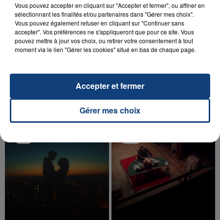
Vous pouvez accepter en cliquant sur "Accepter et fermer", ou affiner en
sélectionnant les finalités et/ou partenaires dans "Gérer mes choix".
Vous pouvez également refuser en cliquant sur "Continuer sans
accepter". Vos préférences ne s'appliqueront que pour ce site. Vous
pouvez mettre à jour vos choix, ou retirer votre consentement à tout
20 juillet 2026
moment via le lien "Gérer les cookies" situé en bas de chaque page.
UNE ADOLESCENTE DEVANT SE FAIRE
OPÉRER DE LA CHEVILLE RESSORT DE LA...
La famille a porté plainte contre la clinique qui a
Accepter et fermer
reconnu sa responsabilité et présenté ses
excuses.
TITRES DIFFUSÉS
Gérer mes choix
9h18
9h18
9h09
9h09