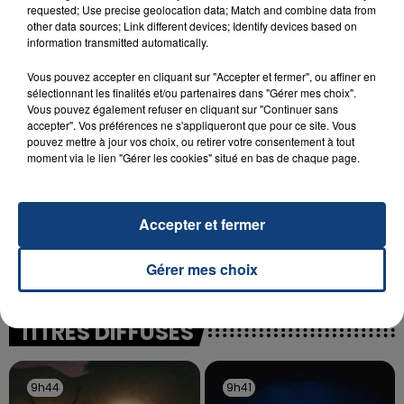
INCENDIE MORTEL À LENS : UNE FEMME ET
requested; Use precise geolocation data; Match and combine data from
SON BÉBÉ ENTRE LA VIE ET LA...
other data sources; Link different devices; Identify devices based on
information transmitted automatically.
Un homme s'est immolé par le feu après avoir
aspergé sa compagne et leur bébé de trois mois
Vous pouvez accepter en cliquant sur "Accepter et fermer", ou affiner en
d'un liquide inflammable.
sélectionnant les finalités et/ou partenaires dans "Gérer mes choix".
Vous pouvez également refuser en cliquant sur "Continuer sans
accepter". Vos préférences ne s'appliqueront que pour ce site. Vous
pouvez mettre à jour vos choix, ou retirer votre consentement à tout
moment via le lien "Gérer les cookies" situé en bas de chaque page.
20 juillet 2026
Accepter et fermer
UNE ADOLESCENTE DEVANT SE FAIRE
OPÉRER DE LA CHEVILLE RESSORT DE LA...
Gérer mes choix
La famille a porté plainte contre la clinique qui a
reconnu sa responsabilité et présenté ses
excuses.
TITRES DIFFUSÉS
9h44
9h44
9h41
9h41