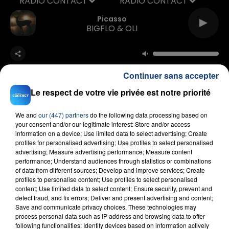
RADIO CONTACT
Picasso
BIGFLO & OLI
Continuer sans accepter
Le respect de votre vie privée est notre priorité
We and
our (447) partners
do the following data processing based on
FIL D'ACTU
your consent and/or our legitimate interest: Store and/or access
information on a device; Use limited data to select advertising; Create
profiles for personalised advertising; Use profiles to select personalised
advertising; Measure advertising performance; Measure content
performance; Understand audiences through statistics or combinations
of data from different sources; Develop and improve services; Create
profiles to personalise content; Use profiles to select personalised
content; Use limited data to select content; Ensure security, prevent and
detect fraud, and fix errors; Deliver and present advertising and content;
Save and communicate privacy choices. These technologies may
process personal data such as IP address and browsing data to offer
23 juillet 2026
following functionalities: Identify devices based on information actively