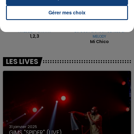
Gérer mes choix
AMEL BENT & HATIK
DJ GOJA & JASON DERULO &
1,2,3
MELODY
Mi Chico
LES LIVES
31 janvier 2025
GIMS "SPIDER" (LIVE)