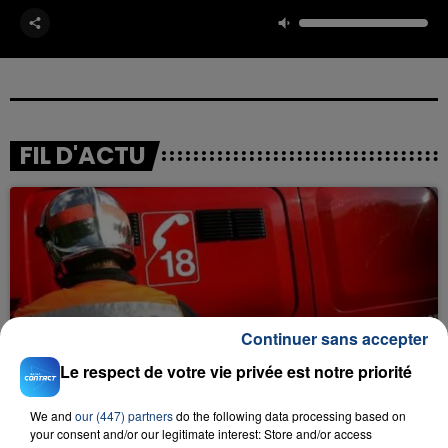
FIL D'ACTU
Continuer sans accepter
23 juillet 2026
INCENDIE MORTEL À LENS : UNE FEMME ET
Le respect de votre vie privée est notre priorité
SON BÉBÉ ENTRE LA VIE ET LA...
We and
our (447) partners
do the following data processing based on
Un homme s'est immolé par le feu après avoir
your consent and/or our legitimate interest: Store and/or access
aspergé sa compagne et leur bébé de trois mois