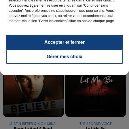
Vous pouvez également refuser en cliquant sur "Continuer sans
20 juillet 2026
accepter". Vos préférences ne s'appliqueront que pour ce site. Vous
UNE ADOLESCENTE DEVANT SE FAIRE
pouvez mettre à jour vos choix, ou retirer votre consentement à tout
OPÉRER DE LA CHEVILLE RESSORT DE LA...
moment via le lien "Gérer les cookies" situé en bas de chaque page.
La famille a porté plainte contre la clinique qui a
reconnu sa responsabilité et présenté ses
Accepter et fermer
excuses.
TITRES DIFFUSÉS
Gérer mes choix
14h45
14h45
14h42
14h42
JUSTIN BIEBER & NICKI MINAJ
THE SECOND VOICE
Beauty And A Beat
Let Me Be