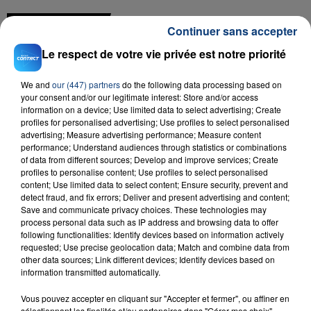
FIL D'ACTU
Continuer sans accepter
Le respect de votre vie privée est notre priorité
We and
our (447) partners
do the following data processing based on
your consent and/or our legitimate interest: Store and/or access
information on a device; Use limited data to select advertising; Create
profiles for personalised advertising; Use profiles to select personalised
advertising; Measure advertising performance; Measure content
performance; Understand audiences through statistics or combinations
23 juillet 2026
of data from different sources; Develop and improve services; Create
INCENDIE MORTEL À LENS : UNE FEMME ET
profiles to personalise content; Use profiles to select personalised
content; Use limited data to select content; Ensure security, prevent and
SON BÉBÉ ENTRE LA VIE ET LA...
detect fraud, and fix errors; Deliver and present advertising and content;
Un homme s'est immolé par le feu après avoir
Save and communicate privacy choices. These technologies may
aspergé sa compagne et leur bébé de trois mois
process personal data such as IP address and browsing data to offer
following functionalities: Identify devices based on information actively
d'un liquide inflammable.
requested; Use precise geolocation data; Match and combine data from
other data sources; Link different devices; Identify devices based on
information transmitted automatically.
Vous pouvez accepter en cliquant sur "Accepter et fermer", ou affiner en
sélectionnant les finalités et/ou partenaires dans "Gérer mes choix".