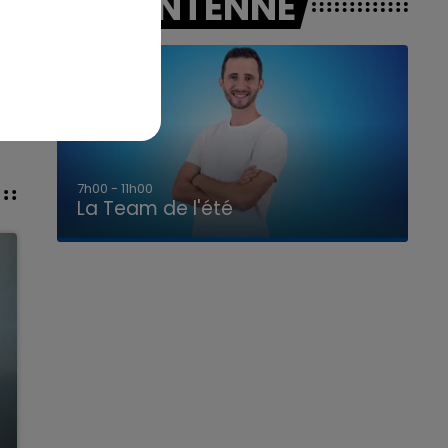
A L'ANTENNE
7h00 - 11h00
La Team de l'été