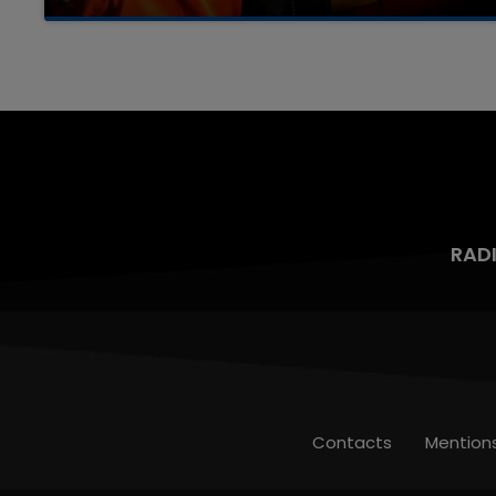
Un homme s'est immolé par le feu après avoir
aspergé sa compagne et leur bébé de trois
mois d'un liquide inflammable.
RAD
Contacts
Mention