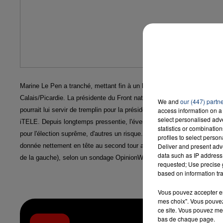
Marine Le Pen a tranché, mettant fin à un long suspense: elle sera bie
Calais/Picardie.
La présidente du Front national est à ce jour donnée f
We and
our (447) partn
pourrait lui servir de tremplin pour la présidentielle de 2017. C'est ce 
access information on a 
select personalised ad
iTELE.
Depuis longtemps pressentie, l'éventualité de sa candidature
statistics or combinatio
pour l'élection suprême, d'autres un risque.
Marine Le Pen part avec de
profiles to select person
donnée nettement en tête au second tour avec 37% des voix contre 32
Deliver and present adv
data such as IP address 
de la gauche), selon un sondage OpinionWay pour Le Figaro et LCI, pub
requested; Use precise g
based on information tra
Vous pouvez accepter en 
mes choix". Vous pouvez
ce site. Vous pouvez met
bas de chaque page.