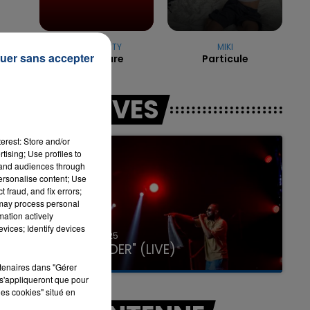
TEMPER CITY
MIKI
7h00 - 11h00
uer sans accepter
Self Aware
Particule
LA TEAM DE L'ÉTÉ
LES LIVES
erest: Store and/or
tising; Use profiles to
tand audiences through
personalise content; Use
st
 fraud, and fix errors;
 may process personal
mation actively
vices; Identify devices
31 janvier 2025
GIMS "SPIDER" (LIVE)
rtenaires dans "Gérer
s'appliqueront que pour
les cookies" situé en