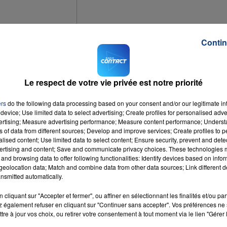
Contin
Le respect de votre vie privée est notre priorité
n tête de liste aux régionales dans la future région Nord-Pas-de-
avorite par les sondages pour ce scrutin, qui se déroulera en décembre et
ers
do the following data processing based on your consent and/or our legitimate int
mardi matin qu'elle a annoncé sa candidature, lors d'une interview à
device; Use limited data to select advertising; Create profiles for personalised adver
vertising; Measure advertising performance; Measure content performance; Unders
 aura largement divisé son camp, certains de ses proches y voyant une chance
ns of data from different sources; Develop and improve services; Create profiles to 
s sondages très favorables pour ce scrutin qui aura lieu en décembre. Elle e
alised content; Use limited data to select content; Ensure security, prevent and detect
% à Xavier Bertrand (Les Républicains) et 31% à Pierre de Saintignon (union
ertising and content; Save and communicate privacy choices. These technologies
and browsing data to offer following functionalities: Identify devices based on infor
lié lundi.
eolocation data; Match and combine data from other data sources; Link different de
nsmitted automatically.
cliquant sur "Accepter et fermer", ou affiner en sélectionnant les finalités et/ou pa
 également refuser en cliquant sur "Continuer sans accepter". Vos préférences ne 
tre à jour vos choix, ou retirer votre consentement à tout moment via le lien "Gérer 