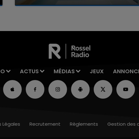
La famille a porté plainte contre la clinique qui a
reconnu sa responsabilité et présenté ses
excuses.
IO
ACTUS
MÉDIAS
JEUX
ANNONC
s Légales
Recrutement
Règlements
Gestion des 