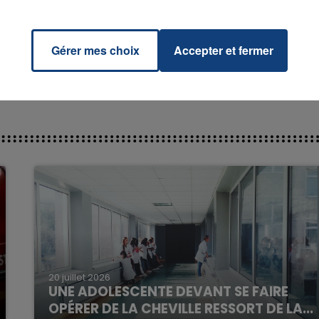
ware
RADIO CONTACT
 CITY
Gérer mes choix
Accepter et fermer
7h00 - 11h00
La Team de l'été
20 juillet 2026
UNE ADOLESCENTE DEVANT SE FAIRE
OPÉRER DE LA CHEVILLE RESSORT DE LA...