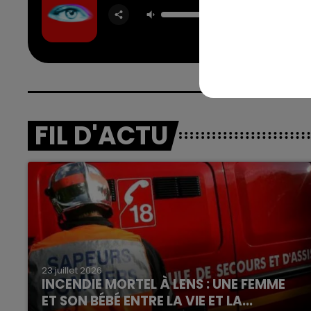
Self A
TEMPER
FIL D'ACTU
23 juillet 2026
INCENDIE MORTEL À LENS : UNE FEMME
ET SON BÉBÉ ENTRE LA VIE ET LA...