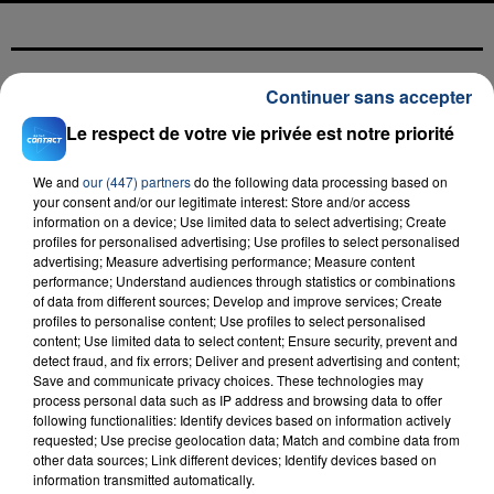
Continuer sans accepter
FIL D'ACTU
Le respect de votre vie privée est notre priorité
We and
our (447) partners
do the following data processing based on
your consent and/or our legitimate interest: Store and/or access
information on a device; Use limited data to select advertising; Create
profiles for personalised advertising; Use profiles to select personalised
advertising; Measure advertising performance; Measure content
performance; Understand audiences through statistics or combinations
of data from different sources; Develop and improve services; Create
profiles to personalise content; Use profiles to select personalised
23 juillet 2026
content; Use limited data to select content; Ensure security, prevent and
INCENDIE MORTEL À LENS : UNE FEMME ET
detect fraud, and fix errors; Deliver and present advertising and content;
SON BÉBÉ ENTRE LA VIE ET LA...
Save and communicate privacy choices. These technologies may
Un homme s'est immolé par le feu après avoir
process personal data such as IP address and browsing data to offer
following functionalities: Identify devices based on information actively
aspergé sa compagne et leur bébé de trois mois
requested; Use precise geolocation data; Match and combine data from
d'un liquide inflammable.
other data sources; Link different devices; Identify devices based on
information transmitted automatically.