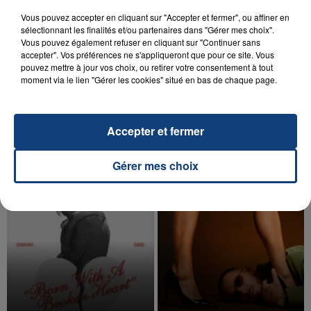
Vous pouvez accepter en cliquant sur "Accepter et fermer", ou affiner en
sélectionnant les finalités et/ou partenaires dans "Gérer mes choix".
Vous pouvez également refuser en cliquant sur "Continuer sans
accepter". Vos préférences ne s'appliqueront que pour ce site. Vous
pouvez mettre à jour vos choix, ou retirer votre consentement à tout
20 juillet 2026
UNE ADOLESCENTE DEVANT SE FAIRE
moment via le lien "Gérer les cookies" situé en bas de chaque page.
OPÉRER DE LA CHEVILLE RESSORT DE LA...
La famille a porté plainte contre la clinique qui a
Accepter et fermer
reconnu sa responsabilité et présenté ses
excuses.
TITRES DIFFUSÉS
Gérer mes choix
11h03
11h03
11h01
11h01