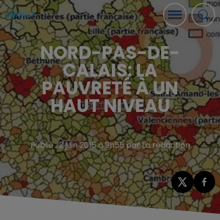
NORD-PAS-DE-
CALAIS: LA
PAUVRETÉ À UN
HAUT NIVEAU
Publié : 2 juin 2015 à 9h55 par La rédaction