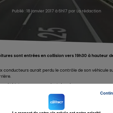
Publié : 18 janvier 2017 à 6h17 par La rédaction
itures sont entrées en collision vers 19h30 à hauteur d
deux conducteurs aurait perdu le contrôle de son véhicule s
rière.
ion a été interrompue pendant deux heures.
Contin
Le respect de votre vie privée est notre priorité