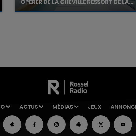
OPÉRER DE LA CHEVILLE RESSORT DE LA...
La famille a porté plainte contre la clinique qui a
reconnu sa responsabilité et présenté ses
excuses.
7h00 - 11h00
La Team de l'été
IO
ACTUS
MÉDIAS
JEUX
ANNONC