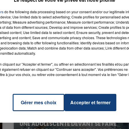
ndro
RADIO CONTACT
ers
do the following data processing based on your consent and/or our legitimate int
GAGA
device; Use limited data to select advertising; Create profiles for personalised adver
vertising; Measure advertising performance; Measure content performance; Unders
ns of data from different sources; Develop and improve services; Create profiles to 
alised content; Use limited data to select content; Ensure security, prevent and detect
ertising and content; Save and communicate privacy choices. These technologies
and browsing data to offer following functionalities: Identify devices based on infor
eolocation data; Match and combine data from other data sources; Link different de
nsmitted automatically.
cliquant sur "Accepter et fermer", ou affiner en sélectionnant les finalités et/ou pa
 également refuser en cliquant sur "Continuer sans accepter". Vos préférences ne 
tre à jour vos choix, ou retirer votre consentement à tout moment via le lien "Gérer 
Gérer mes choix
Accepter et fermer
20 juillet 2026
UNE ADOLESCENTE DEVANT SE FAIRE