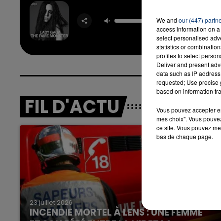
Aleja
We and
our (447) partn
LADY 
access information on a 
select personalised ad
statistics or combinatio
profiles to select person
Deliver and present adv
data such as IP address 
requested; Use precise g
based on information tra
FIL D'ACTU
Vous pouvez accepter en 
mes choix". Vous pouvez
ce site. Vous pouvez met
bas de chaque page.
23 juillet 2026
INCENDIE MORTEL À LENS : UNE FEMME