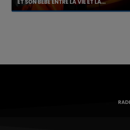
ET SON BÉBÉ ENTRE LA VIE ET LA...
Un homme s'est immolé par le feu après avoir
aspergé sa compagne et leur bébé de trois
mois d'un liquide inflammable.
RAD