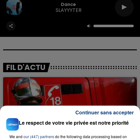
Dance
SLAYYYTER
FIL D'ACTU
Continuer sans accepter
Le respect de votre vie privée est notre priorité
23 juillet 2026
INCENDIE MORTEL À LENS : UNE FEMME ET
We and
our (447) partners
do the following data processing based on