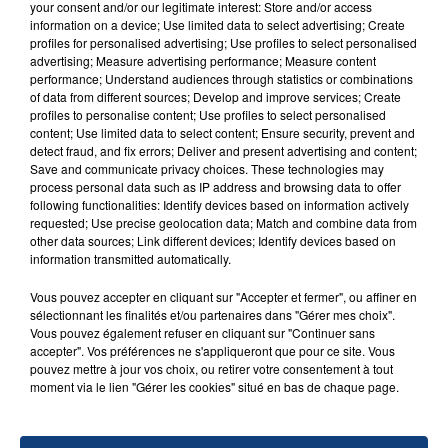
SON BÉBÉ ENTRE LA VIE ET LA...
your consent and/or our legitimate interest: Store and/or access
information on a device; Use limited data to select advertising; Create
Un homme s'est immolé par le feu après avoir
profiles for personalised advertising; Use profiles to select personalised
aspergé sa compagne et leur bébé de trois mois
advertising; Measure advertising performance; Measure content
d'un liquide inflammable.
performance; Understand audiences through statistics or combinations
of data from different sources; Develop and improve services; Create
profiles to personalise content; Use profiles to select personalised
content; Use limited data to select content; Ensure security, prevent and
detect fraud, and fix errors; Deliver and present advertising and content;
Save and communicate privacy choices. These technologies may
process personal data such as IP address and browsing data to offer
following functionalities: Identify devices based on information actively
20 juillet 2026
requested; Use precise geolocation data; Match and combine data from
UNE ADOLESCENTE DEVANT SE FAIRE
other data sources; Link different devices; Identify devices based on
OPÉRER DE LA CHEVILLE RESSORT DE LA...
information transmitted automatically.
La famille a porté plainte contre la clinique qui a
Vous pouvez accepter en cliquant sur "Accepter et fermer", ou affiner en
reconnu sa responsabilité et présenté ses
sélectionnant les finalités et/ou partenaires dans "Gérer mes choix".
excuses.
Vous pouvez également refuser en cliquant sur "Continuer sans
TITRES DIFFUSÉS
accepter". Vos préférences ne s'appliqueront que pour ce site. Vous
pouvez mettre à jour vos choix, ou retirer votre consentement à tout
moment via le lien "Gérer les cookies" situé en bas de chaque page.
9h44
9h44
9h40
9h40