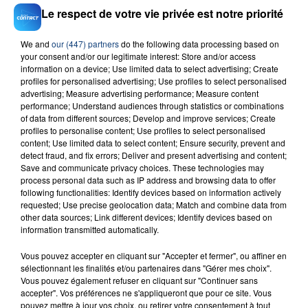
Le respect de votre vie privée est notre priorité
We and
our (447) partners
do the following data processing based on
your consent and/or our legitimate interest: Store and/or access
information on a device; Use limited data to select advertising; Create
profiles for personalised advertising; Use profiles to select personalised
RADIO CONTACT
advertising; Measure advertising performance; Measure content
performance; Understand audiences through statistics or combinations
Cake By The Ocean
of data from different sources; Develop and improve services; Create
DNCE
profiles to personalise content; Use profiles to select personalised
content; Use limited data to select content; Ensure security, prevent and
detect fraud, and fix errors; Deliver and present advertising and content;
Save and communicate privacy choices. These technologies may
process personal data such as IP address and browsing data to offer
following functionalities: Identify devices based on information actively
requested; Use precise geolocation data; Match and combine data from
other data sources; Link different devices; Identify devices based on
information transmitted automatically.
FIL D'ACTU
Vous pouvez accepter en cliquant sur "Accepter et fermer", ou affiner en
sélectionnant les finalités et/ou partenaires dans "Gérer mes choix".
Vous pouvez également refuser en cliquant sur "Continuer sans
accepter". Vos préférences ne s'appliqueront que pour ce site. Vous
pouvez mettre à jour vos choix, ou retirer votre consentement à tout