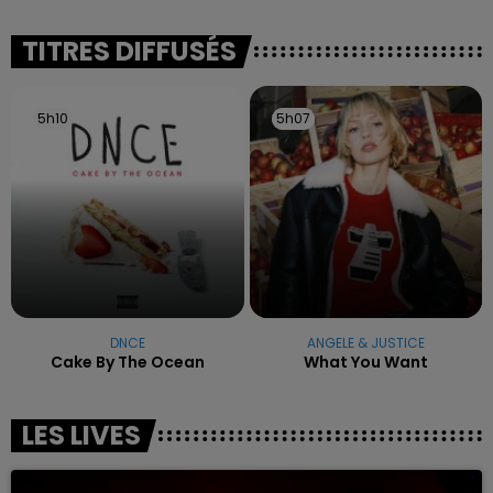
reconnu sa responsabilité et présenté ses
excuses.
TITRES DIFFUSÉS
5h10
5h10
5h07
5h07
DNCE
ANGELE & JUSTICE
Cake By The Ocean
What You Want
LES LIVES