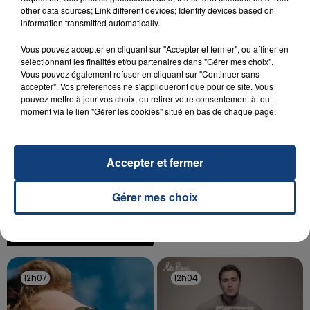
SON BÉBÉ ENTRE LA VIE ET LA...
other data sources; Link different devices; Identify devices based on
Un homme s'est immolé par le feu après avoir
information transmitted automatically.
aspergé sa compagne et leur bébé de trois mois
Vous pouvez accepter en cliquant sur "Accepter et fermer", ou affiner en
d'un liquide inflammable.
sélectionnant les finalités et/ou partenaires dans "Gérer mes choix".
Vous pouvez également refuser en cliquant sur "Continuer sans
accepter". Vos préférences ne s'appliqueront que pour ce site. Vous
pouvez mettre à jour vos choix, ou retirer votre consentement à tout
moment via le lien "Gérer les cookies" situé en bas de chaque page.
20 juillet 2026
UNE ADOLESCENTE DEVANT SE FAIRE
Accepter et fermer
OPÉRER DE LA CHEVILLE RESSORT DE LA...
La famille a porté plainte contre la clinique qui a
Gérer mes choix
reconnu sa responsabilité et présenté ses
excuses.
TITRES DIFFUSÉS
12h07
12h07
12h04
12h04