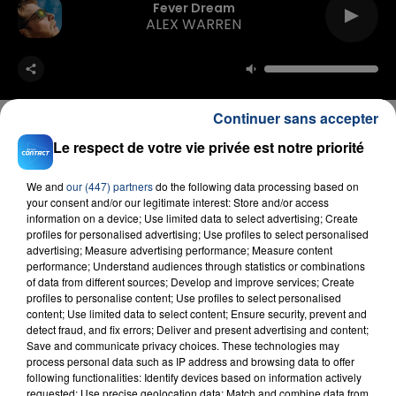
Fever Dream
ALEX WARREN
Continuer sans accepter
Le respect de votre vie privée est notre priorité
FIL D'ACTU
We and
our (447) partners
do the following data processing based on
your consent and/or our legitimate interest: Store and/or access
information on a device; Use limited data to select advertising; Create
profiles for personalised advertising; Use profiles to select personalised
advertising; Measure advertising performance; Measure content
performance; Understand audiences through statistics or combinations
of data from different sources; Develop and improve services; Create
profiles to personalise content; Use profiles to select personalised
content; Use limited data to select content; Ensure security, prevent and
detect fraud, and fix errors; Deliver and present advertising and content;
Save and communicate privacy choices. These technologies may
23 juillet 2026
process personal data such as IP address and browsing data to offer
INCENDIE MORTEL À LENS : UNE FEMME ET
following functionalities: Identify devices based on information actively
requested; Use precise geolocation data; Match and combine data from