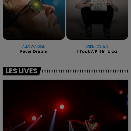
ALEX WARREN
MIKE POSNER
Fever Dream
I Took A Pill In Ibiza
LES LIVES