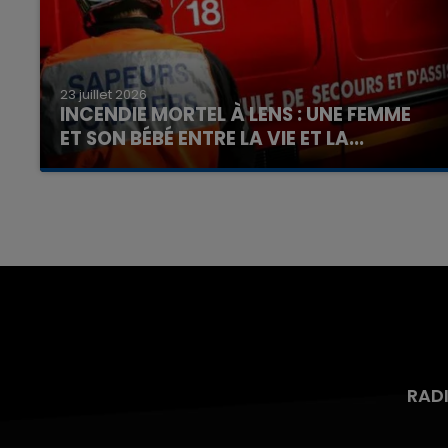
23 juillet 2026
INCENDIE MORTEL À LENS : UNE FEMME
ET SON BÉBÉ ENTRE LA VIE ET LA...
Un homme s'est immolé par le feu après avoir
aspergé sa compagne et leur bébé de trois
mois d'un liquide inflammable.
RAD