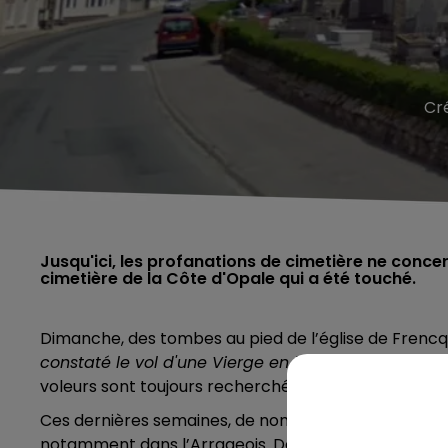
Cr
Jusqu'ici, les profanations de cimetière ne concer
cimetière de la Côte d'Opale qui a été touché.
Dimanche, des tombes au pied de l’église de Frencq
constaté le vol d'une Vierge en bronze
» indique la
voleurs sont toujours recherchés.
Ces dernières semaines, de nombreuses dégradation
notamment dans l’Arrageois. Des plaques, des statu