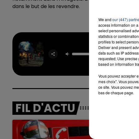
dans le but de les revendre.
We and
our (447) partn
access information on a 
select personalised ad
statistics or combinatio
profiles to select person
Deliver and present adv
Drac
data such as IP address 
TAME I
requested; Use precise g
& JEN
based on information tra
Vous pouvez accepter en 
mes choix". Vous pouvez
ce site. Vous pouvez met
bas de chaque page.
FIL D'ACTU