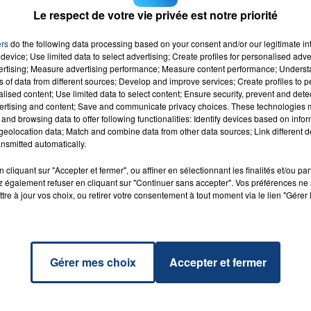
Le respect de votre vie privée est notre priorité
ers
do the following data processing based on your consent and/or our legitimate int
device; Use limited data to select advertising; Create profiles for personalised adver
vertising; Measure advertising performance; Measure content performance; Unders
ns of data from different sources; Develop and improve services; Create profiles to 
alised content; Use limited data to select content; Ensure security, prevent and detect
ertising and content; Save and communicate privacy choices. These technologies
ula
RADIO CONTACT
and browsing data to offer following functionalities: Identify devices based on infor
MPALA
eolocation data; Match and combine data from other data sources; Link different de
NIE
nsmitted automatically.
cliquant sur "Accepter et fermer", ou affiner en sélectionnant les finalités et/ou pa
 également refuser en cliquant sur "Continuer sans accepter". Vos préférences ne 
tre à jour vos choix, ou retirer votre consentement à tout moment via le lien "Gérer 
Gérer mes choix
Accepter et fermer