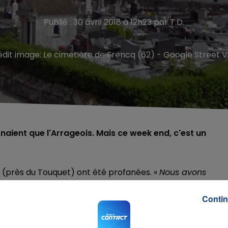
Publié : 30 avril 2018 à 12h23 par T.D.
édit image:
Le cimetière de Frencq (62) - Google Street 
naient que l'Arrageois. Mais ce week end, c'est un
 (près du Touquet) ont été profanées. «
Nous avons
 gendarmerie.
La piste du vol de métaux est privilégiée
. 
Contin
s de ce type ont été constatées dans la région,
es ou même de la robinetterie en cuivre sont dérobées,