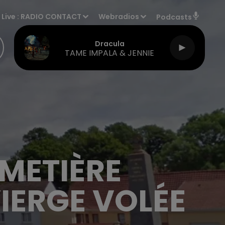
Live :
RADIO CONTACT
Webradios
Podcasts
Dracula
TAME IMPALA & JENNIE
IMETIÈRE
IERGE VOLÉE