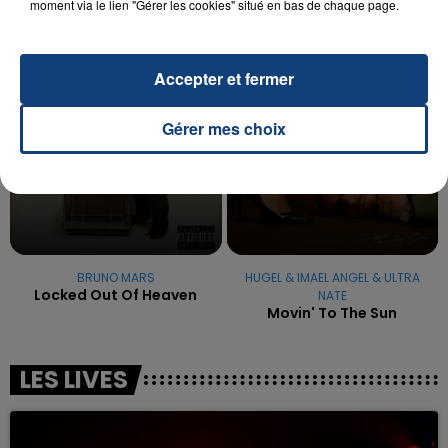
TITRES DIFFUSÉS
moment via le lien "Gérer les cookies" situé en bas de chaque page.
18h21
18h21
18h19
18h19
Accepter et fermer
Gérer mes choix
BRUNO MARS
HUGEL & IMAEL ANGEL & ULTRA
Locked Out Of Heaven
NATE
Movin' To The Sun
LES LIVES