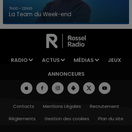
16h00 - 20h00
La Team du Week-end
16h00 - 20h00
LA TEAM DU WEEK-END
RADIO
ACTUS
MÉDIAS
JEUX
ANNONCEURS
Contacts
Mentions Légales
Recrutement
Règlements
Gestion des cookies
Plan du site