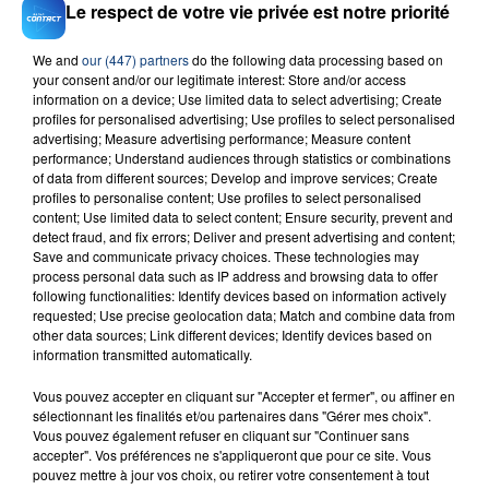
Le respect de votre vie privée est notre priorité
We and
our (447) partners
do the following data processing based on
your consent and/or our legitimate interest: Store and/or access
23 juillet 2026
information on a device; Use limited data to select advertising; Create
INCENDIE MORTEL À LENS : UNE FEMME ET
profiles for personalised advertising; Use profiles to select personalised
SON BÉBÉ ENTRE LA VIE ET LA...
advertising; Measure advertising performance; Measure content
Un homme s'est immolé par le feu après avoir
performance; Understand audiences through statistics or combinations
of data from different sources; Develop and improve services; Create
aspergé sa compagne et leur bébé de trois mois
profiles to personalise content; Use profiles to select personalised
d'un liquide inflammable.
content; Use limited data to select content; Ensure security, prevent and
detect fraud, and fix errors; Deliver and present advertising and content;
Save and communicate privacy choices. These technologies may
process personal data such as IP address and browsing data to offer
following functionalities: Identify devices based on information actively
requested; Use precise geolocation data; Match and combine data from
other data sources; Link different devices; Identify devices based on
information transmitted automatically.
20 juillet 2026
UNE ADOLESCENTE DEVANT SE FAIRE
Vous pouvez accepter en cliquant sur "Accepter et fermer", ou affiner en
OPÉRER DE LA CHEVILLE RESSORT DE LA...
sélectionnant les finalités et/ou partenaires dans "Gérer mes choix".
La famille a porté plainte contre la clinique qui a
Vous pouvez également refuser en cliquant sur "Continuer sans
reconnu sa responsabilité et présenté ses
accepter". Vos préférences ne s'appliqueront que pour ce site. Vous
pouvez mettre à jour vos choix, ou retirer votre consentement à tout
excuses.