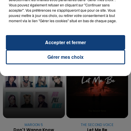
Vous pouvez également refuser en cliquant sur "Continuer sans
20 juillet 2026
accepter". Vos préférences ne s'appliqueront que pour ce site. Vous
UNE ADOLESCENTE DEVANT SE FAIRE
pouvez mettre à jour vos choix, ou retirer votre consentement à tout
OPÉRER DE LA CHEVILLE RESSORT DE LA...
moment via le lien "Gérer les cookies" situé en bas de chaque page.
La famille a porté plainte contre la clinique qui a
reconnu sa responsabilité et présenté ses
Accepter et fermer
excuses.
TITRES DIFFUSÉS
Gérer mes choix
17h45
17h45
17h43
17h43
MAROON 5
THE SECOND VOICE
Don't Wanna Know
Let Me Be