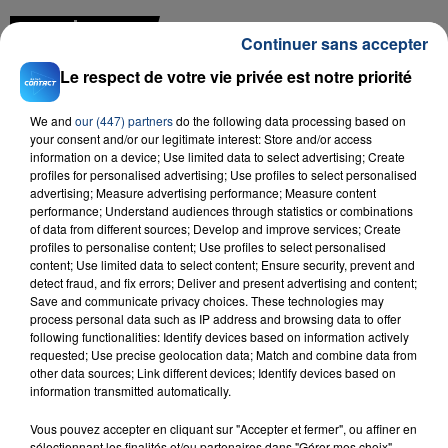
FIL D'ACTU
Continuer sans accepter
Le respect de votre vie privée est notre priorité
We and
our (447) partners
do the following data processing based on
your consent and/or our legitimate interest: Store and/or access
information on a device; Use limited data to select advertising; Create
profiles for personalised advertising; Use profiles to select personalised
advertising; Measure advertising performance; Measure content
performance; Understand audiences through statistics or combinations
23 juillet 2026
of data from different sources; Develop and improve services; Create
INCENDIE MORTEL À LENS : UNE FEMME ET
profiles to personalise content; Use profiles to select personalised
SON BÉBÉ ENTRE LA VIE ET LA...
content; Use limited data to select content; Ensure security, prevent and
detect fraud, and fix errors; Deliver and present advertising and content;
Un homme s'est immolé par le feu après avoir
Save and communicate privacy choices. These technologies may
aspergé sa compagne et leur bébé de trois mois
process personal data such as IP address and browsing data to offer
following functionalities: Identify devices based on information actively
d'un liquide inflammable.
requested; Use precise geolocation data; Match and combine data from
other data sources; Link different devices; Identify devices based on
information transmitted automatically.
Vous pouvez accepter en cliquant sur "Accepter et fermer", ou affiner en
sélectionnant les finalités et/ou partenaires dans "Gérer mes choix".