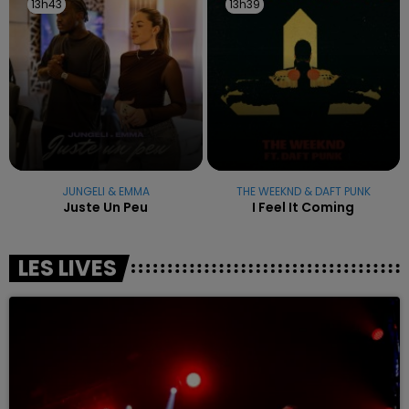
13h43
13h43
13h39
13h39
JUNGELI & EMMA
THE WEEKND & DAFT PUNK
Juste Un Peu
I Feel It Coming
LES LIVES