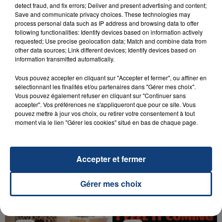
23 juillet 2026
detect fraud, and fix errors; Deliver and present advertising and content;
INCENDIE MORTEL À LENS : UNE FEMME ET
Save and communicate privacy choices. These technologies may
process personal data such as IP address and browsing data to offer
SON BÉBÉ ENTRE LA VIE ET LA...
following functionalities: Identify devices based on information actively
Un homme s'est immolé par le feu après avoir
requested; Use precise geolocation data; Match and combine data from
aspergé sa compagne et leur bébé de trois mois
other data sources; Link different devices; Identify devices based on
information transmitted automatically.
d'un liquide inflammable.
Vous pouvez accepter en cliquant sur "Accepter et fermer", ou affiner en
sélectionnant les finalités et/ou partenaires dans "Gérer mes choix".
Vous pouvez également refuser en cliquant sur "Continuer sans
accepter". Vos préférences ne s'appliqueront que pour ce site. Vous
pouvez mettre à jour vos choix, ou retirer votre consentement à tout
moment via le lien "Gérer les cookies" situé en bas de chaque page.
20 juillet 2026
UNE ADOLESCENTE DEVANT SE FAIRE
OPÉRER DE LA CHEVILLE RESSORT DE LA...
Accepter et fermer
La famille a porté plainte contre la clinique qui a
reconnu sa responsabilité et présenté ses
Gérer mes choix
excuses.
TITRES DIFFUSÉS