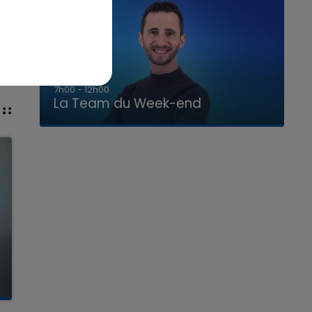
16h00 - 20h00
La Team du Week-end