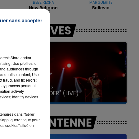
BEBE REXHA
MARGUERITE
New Religion
Bellevie
uer sans accepter
7h00 - 12h00
LES LIVES
LA TEAM DU WEEK-END
le
erest: Store and/or
tising; Use profiles to
à
tand audiences through
personalise content; Use
 fraud, and fix errors;
 may process personal
31 janvier 2025
mation actively
GIMS "SPIDER" (LIVE)
vices; Identify devices
rtenaires dans "Gérer
A L'ANTENNE
s'appliqueront que pour
les cookies" situé en