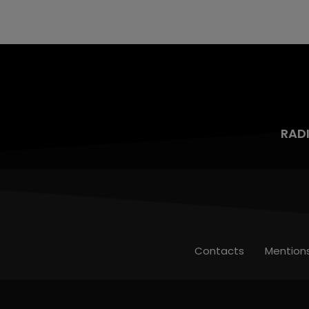
mois d'un liquide inflammable.
RAD
Contacts
Mention