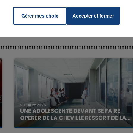
Gérer mes choix
Accepter et fermer
7h00 - 12h00
La Team du Week-end
20 juillet 2026
UNE ADOLESCENTE DEVANT SE FAIRE
OPÉRER DE LA CHEVILLE RESSORT DE LA...
La famille a porté plainte contre la clinique qui a
reconnu sa responsabilité et présenté ses