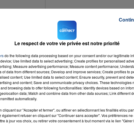
Contin
16h00 - 20h00
LA TEAM DU WEEK-END
 Douchy-les-Mines a bien faillit y rester ce lundi matin. C'est 
eillé la mère de famille âgée de 35 ans. Victime elle-même de
Le respect de votre vie privée est notre priorité
la chaudière. Les relevés de monoxyde de carbone faisaient éat
 niveau c
onsidéré comme mortel, nous révèle
La Voix du Nord
.
ers
do the following data processing based on your consent and/or our legitimate int
device; Use limited data to select advertising; Create profiles for personalised adver
enfants âgés de 9, 11 et 13 ans, et les secours qui sont arrivés 
vertising; Measure advertising performance; Measure content performance; Unders
ns of data from different sources; Develop and improve services; Create profiles to 
alised content; Use limited data to select content; Ensure security, prevent and detect
ertising and content; Save and communicate privacy choices. These technologies
and browsing data to offer following functionalities: Identify devices based on infor
eolocation data; Match and combine data from other data sources; Link different de
nsmitted automatically.
cliquant sur "Accepter et fermer", ou affiner en sélectionnant les finalités et/ou pa
 également refuser en cliquant sur "Continuer sans accepter". Vos préférences ne 
tre à jour vos choix, ou retirer votre consentement à tout moment via le lien "Gérer 
igion
RADIO CONTACT
EXHA