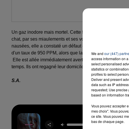
7h00 - 12h00
LA TEAM DU WEEK-END
Un gaz inodore mais mortel. Cette famille de Roeulx près de
chat, par ses miaulements et ses vomissements, qui a rév
nausées, elle a constaté un défaut de fonctionnement de 
d'un taux de 950 PPM, alors que la norme est de zéro, un
We and
our (447) partn
access information on a 
Elle est allée immédiatement avertir son mari et ses trois 
select personalised ad
temps. Ils ont regagné leur domicile ce matin.
statistics or combinatio
profiles to select person
Deliver and present adv
S.A.
data such as IP address 
requested; Use precise g
based on information tra
Vous pouvez accepter en 
mes choix". Vous pouvez
ce site. Vous pouvez met
bas de chaque page.
New Rel
BEBE R