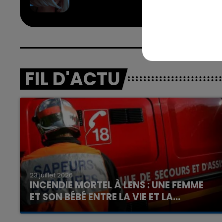
16h00 - 20h00
FIL D'ACTU
nd
La Team du Week-end
23 juillet 2026
INCENDIE MORTEL À LENS : UNE FEMME
ET SON BÉBÉ ENTRE LA VIE ET LA...
Un homme s'est immolé par le feu après avoir
aspergé sa compagne et leur bébé de trois