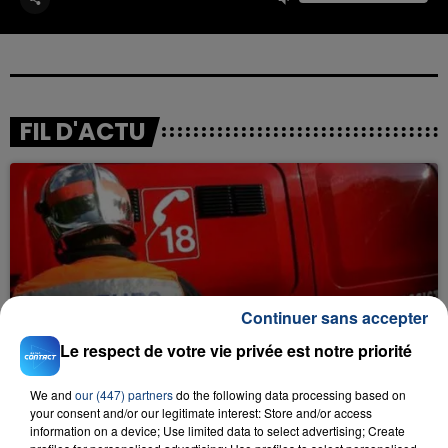
FIL D'ACTU
Continuer sans accepter
23 juillet 2026
INCENDIE MORTEL À LENS : UNE FEMME ET
Le respect de votre vie privée est notre priorité
SON BÉBÉ ENTRE LA VIE ET LA...
Un homme s'est immolé par le feu après avoir
We and
our (447) partners
do the following data processing based on
your consent and/or our legitimate interest: Store and/or access
aspergé sa compagne et leur bébé de trois mois
information on a device; Use limited data to select advertising; Create
d'un liquide inflammable.