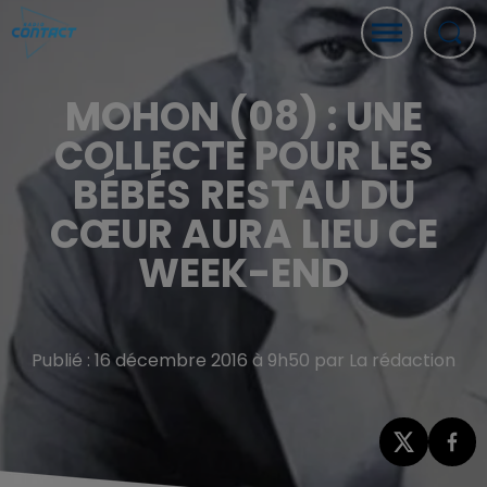
MOHON (08) : UNE
COLLECTE POUR LES
BÉBÉS RESTAU DU
CŒUR AURA LIEU CE
WEEK-END
Publié : 16 décembre 2016 à 9h50 par La rédaction