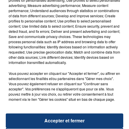
profiles for personalised advertising; Use profiles to select personalised
advertising; Measure advertising performance; Measure content
performance; Understand audiences through statistics or combinations
of data from different sources; Develop and improve services; Create
profiles to personalise content; Use profiles to select personalised
content; Use limited data to select content; Ensure security, prevent and
detect fraud, and fix errors; Deliver and present advertising and content;
Save and communicate privacy choices. These technologies may
20 juillet 2026
UNE ADOLESCENTE DEVANT SE FAIRE
process personal data such as IP address and browsing data to offer
following functionalities: Identify devices based on information actively
OPÉRER DE LA CHEVILLE RESSORT DE LA...
requested; Use precise geolocation data; Match and combine data from
La famille a porté plainte contre la clinique qui a
other data sources; Link different devices; Identify devices based on
information transmitted automatically.
reconnu sa responsabilité et présenté ses
excuses.
TITRES DIFFUSÉS
Vous pouvez accepter en cliquant sur "Accepter et fermer", ou affiner en
sélectionnant les finalités et/ou partenaires dans "Gérer mes choix".
Vous pouvez également refuser en cliquant sur "Continuer sans
accepter". Vos préférences ne s'appliqueront que pour ce site. Vous
9h28
9h28
9h24
9h24
pouvez mettre à jour vos choix, ou retirer votre consentement à tout
moment via le lien "Gérer les cookies" situé en bas de chaque page.
Accepter et fermer