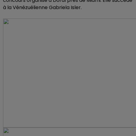
concours organisé à Doral près de Miami. Elle succède
à la Vénézuélienne Gabriela Isler.