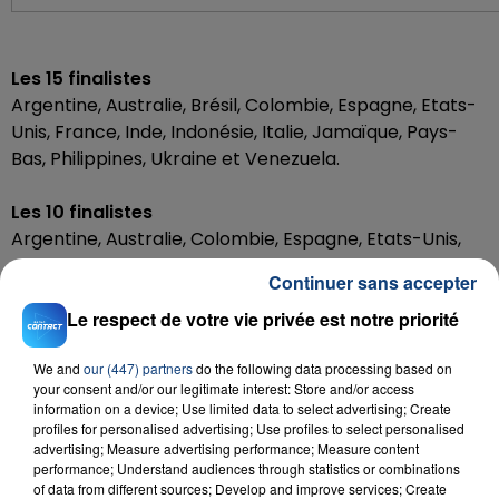
Les 15 finalistes
Argentine, Australie, Brésil, Colombie, Espagne, Etats-
Unis, France, Inde, Indonésie, Italie, Jamaïque, Pays-
Bas, Philippines, Ukraine et Venezuela.
Les 10 finalistes
Argentine, Australie, Colombie, Espagne, Etats-Unis,
Jamaïque, Pays-Bas, Philippines, Ukraine et Venezuela.
Continuer sans accepter
Classement final
Le respect de votre vie privée est notre priorité
Miss Univers 2014: Pauline Vega (Colombie)
We and
our (447) partners
do the following data processing based on
Première dauphine: Nia Sanchez (Etats-Unis)
your consent and/or our legitimate interest: Store and/or access
Deuxième dauphine: Diana Harkusha (Ukraine)
information on a device; Use limited data to select advertising; Create
Troisième dauphine: Yasmin Verheijen (Pays-Bas)
profiles for personalised advertising; Use profiles to select personalised
advertising; Measure advertising performance; Measure content
Quatrième dauphine: Kaci Fennell (Jamaïque)
performance; Understand audiences through statistics or combinations
of data from different sources; Develop and improve services; Create