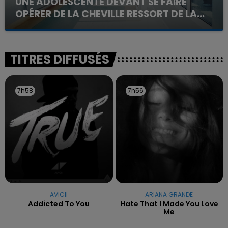
UNE ADOLESCENTE DEVANT SE FAIRE
OPÉRER DE LA CHEVILLE RESSORT DE LA...
La famille a porté plainte contre la clinique qui a
reconnu sa responsabilité et présenté ses
excuses.
TITRES DIFFUSÉS
7h58
7h58
7h56
7h56
AVICII
ARIANA GRANDE
Addicted To You
Hate That I Made You Love
Me