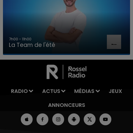
7h00 - 11h00
La Team de l'été
7h00 - 11h00
LA TEAM DE L'ÉTÉ
RADIO
ACTUS
MÉDIAS
JEUX
ANNONCEURS