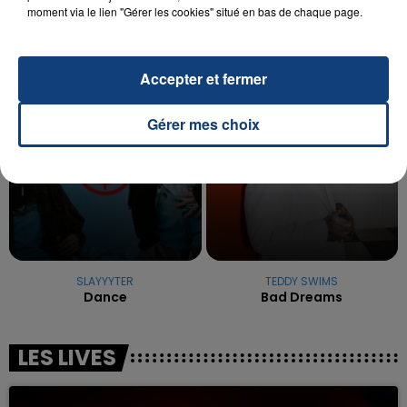
reconnu sa responsabilité et présenté ses
moment via le lien "Gérer les cookies" situé en bas de chaque page.
excuses.
TITRES DIFFUSÉS
Accepter et fermer
4h42
4h42
4h39
4h39
Gérer mes choix
SLAYYYTER
TEDDY SWIMS
Dance
Bad Dreams
LES LIVES