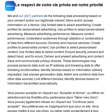
Le respect de votre vie privée est notre priorité
We and
our (447) partners
do the following data processing based on
your consent and/or our legitimate interest: Store and/or access
information on a device; Use limited data to select advertising; Create
23 juillet 2026
profiles for personalised advertising; Use profiles to select personalised
INCENDIE MORTEL À LENS : UNE FEMME ET
advertising; Measure advertising performance; Measure content
SON BÉBÉ ENTRE LA VIE ET LA...
performance; Understand audiences through statistics or combinations
of data from different sources; Develop and improve services; Create
Un homme s'est immolé par le feu après avoir
profiles to personalise content; Use profiles to select personalised
aspergé sa compagne et leur bébé de trois mois
content; Use limited data to select content; Ensure security, prevent and
d'un liquide inflammable.
detect fraud, and fix errors; Deliver and present advertising and content;
Save and communicate privacy choices. These technologies may
process personal data such as IP address and browsing data to offer
following functionalities: Identify devices based on information actively
requested; Use precise geolocation data; Match and combine data from
other data sources; Link different devices; Identify devices based on
information transmitted automatically.
20 juillet 2026
Vous pouvez accepter en cliquant sur "Accepter et fermer", ou affiner en
UNE ADOLESCENTE DEVANT SE FAIRE
sélectionnant les finalités et/ou partenaires dans "Gérer mes choix".
OPÉRER DE LA CHEVILLE RESSORT DE LA...
Vous pouvez également refuser en cliquant sur "Continuer sans
accepter". Vos préférences ne s'appliqueront que pour ce site. Vous
La famille a porté plainte contre la clinique qui a
pouvez mettre à jour vos choix, ou retirer votre consentement à tout