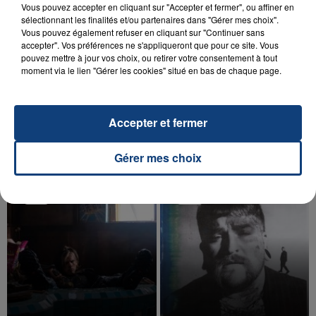
Vous pouvez accepter en cliquant sur "Accepter et fermer", ou affiner en
sélectionnant les finalités et/ou partenaires dans "Gérer mes choix".
Vous pouvez également refuser en cliquant sur "Continuer sans
accepter". Vos préférences ne s'appliqueront que pour ce site. Vous
pouvez mettre à jour vos choix, ou retirer votre consentement à tout
20 juillet 2026
moment via le lien "Gérer les cookies" situé en bas de chaque page.
UNE ADOLESCENTE DEVANT SE FAIRE
OPÉRER DE LA CHEVILLE RESSORT DE LA...
La famille a porté plainte contre la clinique qui a
Accepter et fermer
reconnu sa responsabilité et présenté ses
excuses.
TITRES DIFFUSÉS
Gérer mes choix
18h03
18h03
18h00
18h00