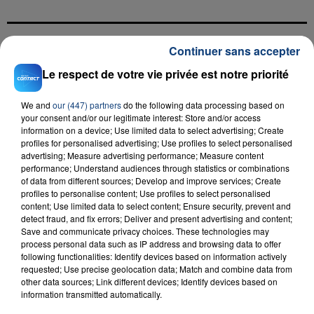
Continuer sans accepter
FIL D'ACTU
Le respect de votre vie privée est notre priorité
We and
our (447) partners
do the following data processing based on
your consent and/or our legitimate interest: Store and/or access
information on a device; Use limited data to select advertising; Create
profiles for personalised advertising; Use profiles to select personalised
advertising; Measure advertising performance; Measure content
performance; Understand audiences through statistics or combinations
of data from different sources; Develop and improve services; Create
profiles to personalise content; Use profiles to select personalised
23 juillet 2026
content; Use limited data to select content; Ensure security, prevent and
INCENDIE MORTEL À LENS : UNE FEMME ET
detect fraud, and fix errors; Deliver and present advertising and content;
SON BÉBÉ ENTRE LA VIE ET LA...
Save and communicate privacy choices. These technologies may
process personal data such as IP address and browsing data to offer
Un homme s'est immolé par le feu après avoir
following functionalities: Identify devices based on information actively
aspergé sa compagne et leur bébé de trois mois
requested; Use precise geolocation data; Match and combine data from
d'un liquide inflammable.
other data sources; Link different devices; Identify devices based on
information transmitted automatically.