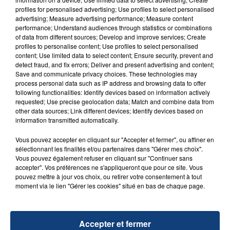
aspergé sa compagne et leur bébé de trois mois
profiles for personalised advertising; Use profiles to select personalised
d'un liquide inflammable.
advertising; Measure advertising performance; Measure content
performance; Understand audiences through statistics or combinations
of data from different sources; Develop and improve services; Create
profiles to personalise content; Use profiles to select personalised
content; Use limited data to select content; Ensure security, prevent and
detect fraud, and fix errors; Deliver and present advertising and content;
Save and communicate privacy choices. These technologies may
20 juillet 2026
process personal data such as IP address and browsing data to offer
UNE ADOLESCENTE DEVANT SE FAIRE
following functionalities: Identify devices based on information actively
requested; Use precise geolocation data; Match and combine data from
OPÉRER DE LA CHEVILLE RESSORT DE LA...
other data sources; Link different devices; Identify devices based on
La famille a porté plainte contre la clinique qui a
information transmitted automatically.
reconnu sa responsabilité et présenté ses
Vous pouvez accepter en cliquant sur "Accepter et fermer", ou affiner en
excuses.
TITRES DIFFUSÉS
sélectionnant les finalités et/ou partenaires dans "Gérer mes choix".
Vous pouvez également refuser en cliquant sur "Continuer sans
accepter". Vos préférences ne s'appliqueront que pour ce site. Vous
pouvez mettre à jour vos choix, ou retirer votre consentement à tout
6h56
6h56
6h54
6h54
moment via le lien "Gérer les cookies" situé en bas de chaque page.
Accepter et fermer