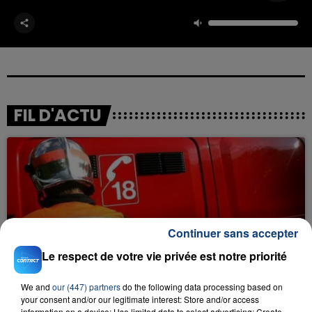
FIL D'ACTU
Continuer sans accepter
23 juillet 2026
Le respect de votre vie privée est notre priorité
INCENDIE MORTEL À LENS : UNE FEMME ET
SON BÉBÉ ENTRE LA VIE ET LA...
We and
our (447) partners
do the following data processing based on
Un homme s'est immolé par le feu après avoir
your consent and/or our legitimate interest: Store and/or access
information on a device; Use limited data to select advertising; Create