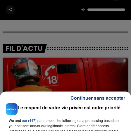
FIL D'ACTU
Continuer sans accepter
23 juillet 2026
Le respect de votre vie privée est notre priorité
INCENDIE MORTEL À LENS : UNE FEMME ET
SON BÉBÉ ENTRE LA VIE ET LA...
We and
our (447) partners
do the following data processing based on
Un homme s'est immolé par le feu après avoir
your consent and/or our legitimate interest: Store and/or access
information on a device; Use limited data to select advertising; Create