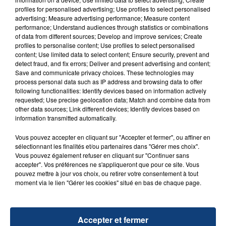
aspergé sa compagne et leur bébé de trois mois
profiles for personalised advertising; Use profiles to select personalised
d'un liquide inflammable.
advertising; Measure advertising performance; Measure content
performance; Understand audiences through statistics or combinations
of data from different sources; Develop and improve services; Create
profiles to personalise content; Use profiles to select personalised
content; Use limited data to select content; Ensure security, prevent and
detect fraud, and fix errors; Deliver and present advertising and content;
Save and communicate privacy choices. These technologies may
20 juillet 2026
process personal data such as IP address and browsing data to offer
UNE ADOLESCENTE DEVANT SE FAIRE
following functionalities: Identify devices based on information actively
requested; Use precise geolocation data; Match and combine data from
OPÉRER DE LA CHEVILLE RESSORT DE LA...
other data sources; Link different devices; Identify devices based on
La famille a porté plainte contre la clinique qui a
information transmitted automatically.
reconnu sa responsabilité et présenté ses
Vous pouvez accepter en cliquant sur "Accepter et fermer", ou affiner en
excuses.
TITRES DIFFUSÉS
sélectionnant les finalités et/ou partenaires dans "Gérer mes choix".
Vous pouvez également refuser en cliquant sur "Continuer sans
accepter". Vos préférences ne s'appliqueront que pour ce site. Vous
pouvez mettre à jour vos choix, ou retirer votre consentement à tout
0h51
0h51
0h48
0h48
moment via le lien "Gérer les cookies" situé en bas de chaque page.
Accepter et fermer