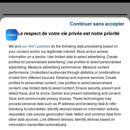
Continuer sans accepter
FIL D'ACTU
Le respect de votre vie privée est notre priorité
We and
our (447) partners
do the following data processing based on
your consent and/or our legitimate interest: Store and/or access
information on a device; Use limited data to select advertising; Create
profiles for personalised advertising; Use profiles to select personalised
advertising; Measure advertising performance; Measure content
performance; Understand audiences through statistics or combinations
of data from different sources; Develop and improve services; Create
profiles to personalise content; Use profiles to select personalised
23 juillet 2026
content; Use limited data to select content; Ensure security, prevent and
INCENDIE MORTEL À LENS : UNE FEMME ET
detect fraud, and fix errors; Deliver and present advertising and content;
Save and communicate privacy choices. These technologies may
SON BÉBÉ ENTRE LA VIE ET LA...
process personal data such as IP address and browsing data to offer
Un homme s'est immolé par le feu après avoir
following functionalities: Identify devices based on information actively
aspergé sa compagne et leur bébé de trois mois
requested; Use precise geolocation data; Match and combine data from
other data sources; Link different devices; Identify devices based on
d'un liquide inflammable.
information transmitted automatically.