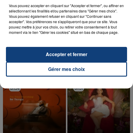
Vous pouvez accepter en cliquant sur "Accepter et fermer", ou affiner en
sélectionnant les finalités et/ou partenaires dans "Gérer mes choix".
Vous pouvez également refuser en cliquant sur "Continuer sans
accepter". Vos préférences ne s'appliqueront que pour ce site. Vous
pouvez mettre à jour vos choix, ou retirer votre consentement à tout
20 juillet 2026
moment via le lien "Gérer les cookies" situé en bas de chaque page.
UNE ADOLESCENTE DEVANT SE FAIRE
OPÉRER DE LA CHEVILLE RESSORT DE LA...
La famille a porté plainte contre la clinique qui a
Accepter et fermer
reconnu sa responsabilité et présenté ses
excuses.
TITRES DIFFUSÉS
Gérer mes choix
6h54
6h54
6h51
6h51