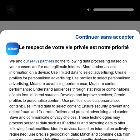
Continuer sans accepter
Le respect de votre vie privée est notre priorité
FIL D'ACTU
We and
our (447) partners
do the following data processing based on
your consent and/or our legitimate interest: Store and/or access
information on a device; Use limited data to select advertising; Create
profiles for personalised advertising; Use profiles to select personalised
advertising; Measure advertising performance; Measure content
performance; Understand audiences through statistics or combinations
of data from different sources; Develop and improve services; Create
profiles to personalise content; Use profiles to select personalised
content; Use limited data to select content; Ensure security, prevent and
detect fraud, and fix errors; Deliver and present advertising and content;
23 juillet 2026
INCENDIE MORTEL À LENS : UNE FEMME ET
Save and communicate privacy choices. These technologies may
process personal data such as IP address and browsing data to offer
SON BÉBÉ ENTRE LA VIE ET LA...
following functionalities: Identify devices based on information actively
Un homme s'est immolé par le feu après avoir
requested; Use precise geolocation data; Match and combine data from
other data sources; Link different devices; Identify devices based on