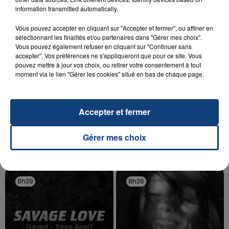
aspergé sa compagne et leur bébé de trois mois
information transmitted automatically.
d'un liquide inflammable.
Vous pouvez accepter en cliquant sur "Accepter et fermer", ou affiner en
sélectionnant les finalités et/ou partenaires dans "Gérer mes choix".
Vous pouvez également refuser en cliquant sur "Continuer sans
accepter". Vos préférences ne s'appliqueront que pour ce site. Vous
pouvez mettre à jour vos choix, ou retirer votre consentement à tout
moment via le lien "Gérer les cookies" situé en bas de chaque page.
20 juillet 2026
UNE ADOLESCENTE DEVANT SE FAIRE
OPÉRER DE LA CHEVILLE RESSORT DE LA...
Accepter et fermer
La famille a porté plainte contre la clinique qui a
reconnu sa responsabilité et présenté ses
Gérer mes choix
excuses.
TITRES DIFFUSÉS
8h39
8h39
8h36
8h36