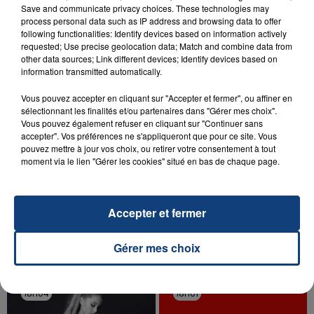
Save and communicate privacy choices. These technologies may
SON BÉBÉ ENTRE LA VIE ET LA...
process personal data such as IP address and browsing data to offer
Un homme s'est immolé par le feu après avoir
following functionalities: Identify devices based on information actively
aspergé sa compagne et leur bébé de trois mois
requested; Use precise geolocation data; Match and combine data from
other data sources; Link different devices; Identify devices based on
d'un liquide inflammable.
information transmitted automatically.
Vous pouvez accepter en cliquant sur "Accepter et fermer", ou affiner en
sélectionnant les finalités et/ou partenaires dans "Gérer mes choix".
Vous pouvez également refuser en cliquant sur "Continuer sans
accepter". Vos préférences ne s'appliqueront que pour ce site. Vous
pouvez mettre à jour vos choix, ou retirer votre consentement à tout
20 juillet 2026
moment via le lien "Gérer les cookies" situé en bas de chaque page.
UNE ADOLESCENTE DEVANT SE FAIRE
OPÉRER DE LA CHEVILLE RESSORT DE LA...
La famille a porté plainte contre la clinique qui a
Accepter et fermer
reconnu sa responsabilité et présenté ses
excuses.
TITRES DIFFUSÉS
Gérer mes choix
18h04
18h04
18h01
18h01