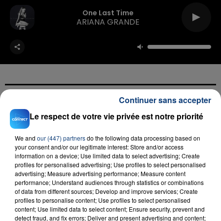
One Last Time
ARIANA GRANDE
Continuer sans accepter
FIL D'ACTU
Le respect de votre vie privée est notre priorité
We and
our (447) partners
do the following data processing based on
your consent and/or our legitimate interest: Store and/or access
information on a device; Use limited data to select advertising; Create
profiles for personalised advertising; Use profiles to select personalised
advertising; Measure advertising performance; Measure content
performance; Understand audiences through statistics or combinations
of data from different sources; Develop and improve services; Create
profiles to personalise content; Use profiles to select personalised
23 juillet 2026
content; Use limited data to select content; Ensure security, prevent and
INCENDIE MORTEL À LENS : UNE FEMME ET
detect fraud, and fix errors; Deliver and present advertising and content;