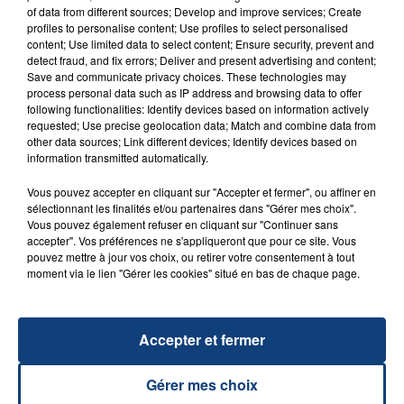
of data from different sources; Develop and improve services; Create
profiles to personalise content; Use profiles to select personalised
20 juillet 2026
content; Use limited data to select content; Ensure security, prevent and
UNE ADOLESCENTE DEVANT SE FAIRE
detect fraud, and fix errors; Deliver and present advertising and content;
OPÉRER DE LA CHEVILLE RESSORT DE LA...
Save and communicate privacy choices. These technologies may
process personal data such as IP address and browsing data to offer
La famille a porté plainte contre la clinique qui a
following functionalities: Identify devices based on information actively
reconnu sa responsabilité et présenté ses
requested; Use precise geolocation data; Match and combine data from
other data sources; Link different devices; Identify devices based on
excuses.
TITRES DIFFUSÉS
information transmitted automatically.
Vous pouvez accepter en cliquant sur "Accepter et fermer", ou affiner en
sélectionnant les finalités et/ou partenaires dans "Gérer mes choix".
20h00
20h00
19h56
19h56
Vous pouvez également refuser en cliquant sur "Continuer sans
accepter". Vos préférences ne s'appliqueront que pour ce site. Vous
pouvez mettre à jour vos choix, ou retirer votre consentement à tout
moment via le lien "Gérer les cookies" situé en bas de chaque page.
Accepter et fermer
Gérer mes choix
THE SHAPESHIFTERS
ANGELE