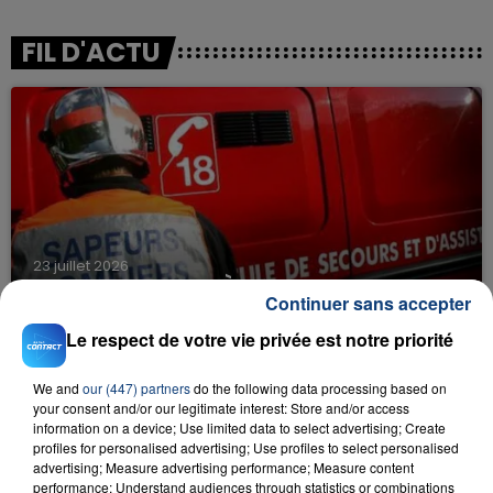
FIL D'ACTU
23 juillet 2026
INCENDIE MORTEL À LENS : UNE FEMME ET
Continuer sans accepter
SON BÉBÉ ENTRE LA VIE ET LA...
Le respect de votre vie privée est notre priorité
Un homme s'est immolé par le feu après avoir
aspergé sa compagne et leur bébé de trois mois
We and
our (447) partners
do the following data processing based on
d'un liquide inflammable.
your consent and/or our legitimate interest: Store and/or access
information on a device; Use limited data to select advertising; Create
profiles for personalised advertising; Use profiles to select personalised
advertising; Measure advertising performance; Measure content
performance; Understand audiences through statistics or combinations