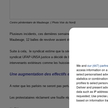
7h00 - 12h00
LA TEAM DU WEEK-END
Centre pénitentiaire de Maubeuge. ( Photo Voix du Nord)
Plusieurs incidents, ces dernières semaines, ont provoqué la colère des
Maubeuge, 12 balles de revolver avaient été retrouvées dans l'enceinte
Suite à cela, le syndicat estime que la sécurité des 114 surveillants d
syndicat UFAP-UNSA justice a décidé de bloquer l'accès au personnel q
intervenants extérieurs comme les huissiers.
We and
our (447) partn
access information on a 
Une augmentation des effectifs est demandée
select personalised ad
statistics or combinatio
profiles to select person
A noter que les parloirs ne seront pas perturbés et que le personnel m
Deliver and present adv
data such as IP address 
requested; Use precise g
Les protestataires réclament une fouille régulière complète de chaque 
based on information tra