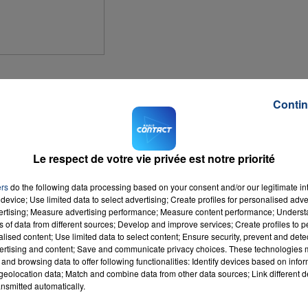
16h00 - 20h00
LA TEAM DU WEEK-END
 surveillants de prisons. Fin mai, après une fouille des cellules de la prison 
Contin
 de l'établissement. Par la suite, un gardien avait même été agressé.
e la prison est incertaine: c'est la naissance d'un mouvement de protestation.
Le respect de votre vie privée est notre priorité
ui emploie les détenus en prison, les livraisons de nourriture ou encore les
ers
do the following data processing based on your consent and/or our legitimate int
device; Use limited data to select advertising; Create profiles for personalised adver
vertising; Measure advertising performance; Measure content performance; Unders
ns of data from different sources; Develop and improve services; Create profiles to 
alised content; Use limited data to select content; Ensure security, prevent and detect
édical pourra intervenir à n'importe quel moment.
ertising and content; Save and communicate privacy choices. These technologies
and browsing data to offer following functionalities: Identify devices based on infor
eolocation data; Match and combine data from other data sources; Link different de
cellule et une augmentation des effectifs.
nsmitted automatically.