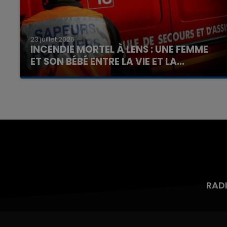
23 juillet 2026
INCENDIE MORTEL À LENS : UNE FEMME
ET SON BÉBÉ ENTRE LA VIE ET LA...
Un homme s'est immolé par le feu après avoir
aspergé sa compagne et leur bébé de trois
mois d'un liquide inflammable.
RAD