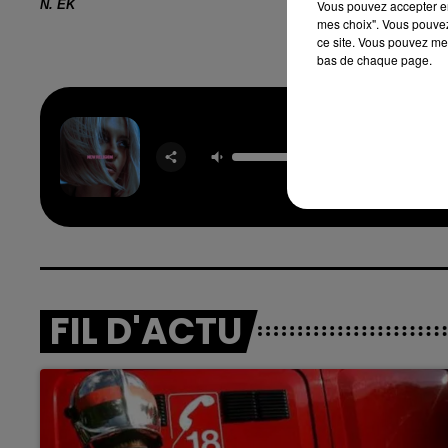
N. EK
Vous pouvez accepter en 
mes choix". Vous pouvez
ce site. Vous pouvez met
bas de chaque page.
16h00 - 20h00
nd
La Team du Week-end
New Rel
BEBE R
FIL D'ACTU