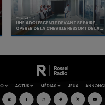
20 juillet 2026
UNE ADOLESCENTE DEVANT SE FAIRE
OPÉRER DE LA CHEVILLE RESSORT DE LA...
La famille a porté plainte contre la clinique qui a
reconnu sa responsabilité et présenté ses
excuses.
IO
ACTUS
MÉDIAS
JEUX
ANNONC