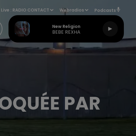
Live :
RADIO CONTACT
Webradios
Podcasts
New Religion
BEBE REXHA
LOQUÉE PAR