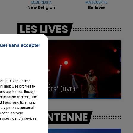
BEBE REXHA
MARGUERITE
New Religion
Bellevie
7h00 - 12h00
LES LIVES
LA TEAM DU WEEK-END
de
uer sans accepter
 Le
erest: Store and/or
31 janvier 2025
tising; Use profiles to
GIMS "SPIDER" (LIVE)
tand audiences through
personalise content; Use
 fraud, and fix errors;
 may process personal
A L'ANTENNE
mation actively
vices; Identify devices