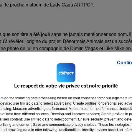
ité sur le prochain album de Lady Gaga ARTPOP.
ls que son titre a été joué sans ne jamais mentionner son nom. Il
u'à révéler l'origine du projet. Désormais Animals est un succè
 une photo de lui en compagnie de Dimitri Vegas et Like Mike en
pas de date de sortie officielle n'a été annoncé mais une chose
Contin
premier titre.
Le respect de votre vie privée est notre priorité
ers
do the following data processing based on your consent and/or our legitimate int
device; Use limited data to select advertising; Create profiles for personalised adver
vertising; Measure advertising performance; Measure content performance; Unders
ns of data from different sources; Develop and improve services; Create profiles to 
alised content; Use limited data to select content; Ensure security, prevent and detect
ertising and content; Save and communicate privacy choices. These technologies
and browsing data to offer following functionalities: Identify devices based on infor