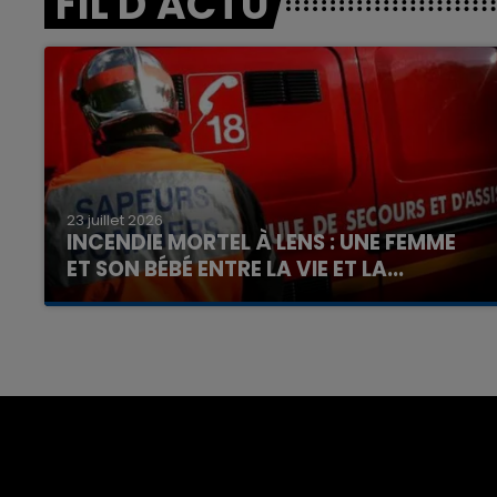
FIL D'ACTU
23 juillet 2026
INCENDIE MORTEL À LENS : UNE FEMME
ET SON BÉBÉ ENTRE LA VIE ET LA...
Un homme s'est immolé par le feu après avoir
aspergé sa compagne et leur bébé de trois
mois d'un liquide inflammable.