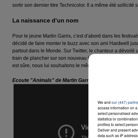
sortir son dernier titre Technicolor. Il a même été sollic
La naissance d'un nom
Pour le jeune Martin Garrix, c'est d'abord dans les festiva
décidé de faire monter le buzz avec son ami Hardwell jusq
partout dans le Monde. Sur Twitter, le chanteur a dévoilé
train de plancher sur son nouveau track. Pour le moment, 
est sûre, nous lui souhaitons le même succès que pour ce 
Ecoute "Animals" de Martin Garrix
We and
our (447) partn
access information on a 
select personalised ad
statistics or combinatio
profiles to select person
Deliver and present adv
data such as IP address 