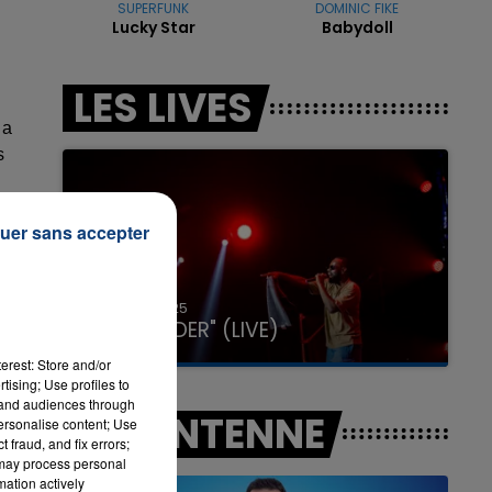
SUPERFUNK
DOMINIC FIKE
Lucky Star
Babydoll
7h00 - 11h00
LES LIVES
LA TEAM DE L'ÉTÉ
 a
s
uer sans accepter
31 janvier 2025
GIMS "SPIDER" (LIVE)
erest: Store and/or
tising; Use profiles to
tand audiences through
A L'ANTENNE
personalise content; Use
 fraud, and fix errors;
 may process personal
mation actively