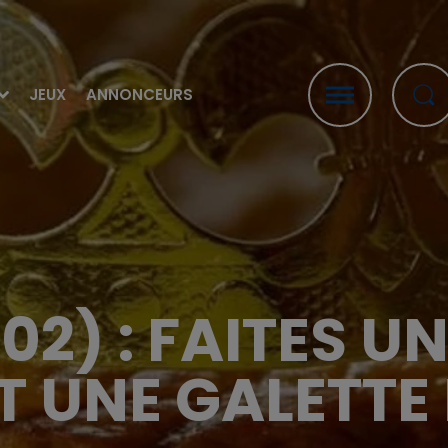
JEUX
ANNONCEURS
02) : FAITES U
 UNE GALETTE D