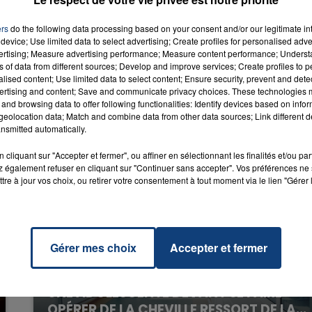
Boy
RADIO CONTACT
CE &
ers
do the following data processing based on your consent and/or our legitimate int
PAUL
device; Use limited data to select advertising; Create profiles for personalised adver
vertising; Measure advertising performance; Measure content performance; Unders
ns of data from different sources; Develop and improve services; Create profiles to 
alised content; Use limited data to select content; Ensure security, prevent and detect
ertising and content; Save and communicate privacy choices. These technologies
and browsing data to offer following functionalities: Identify devices based on infor
eolocation data; Match and combine data from other data sources; Link different de
nsmitted automatically.
cliquant sur "Accepter et fermer", ou affiner en sélectionnant les finalités et/ou pa
 également refuser en cliquant sur "Continuer sans accepter". Vos préférences ne 
tre à jour vos choix, ou retirer votre consentement à tout moment via le lien "Gérer 
Gérer mes choix
Accepter et fermer
20 juillet 2026
UNE ADOLESCENTE DEVANT SE FAIRE
OPÉRER DE LA CHEVILLE RESSORT DE LA...