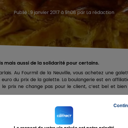
Publié : 9 janvier 2017 à 9h08 par La rédaction
s mais aussi de la solidarité pour certains.
lais. Au Fourmil de la Neuville, vous achetez une galet
euro du prix de la galette. La boulangerie est en affiliat
e prix ne change pas pour le client, c’est bel et bien
Contin
Le respect de votre vie privée est notre priorité