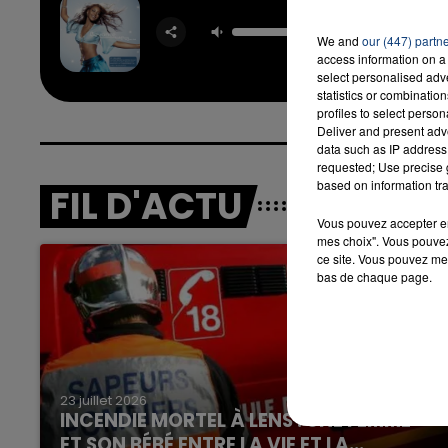
Baby 
BEYON
We and
our (447) partn
SEAN 
access information on a 
select personalised ad
statistics or combinatio
profiles to select person
Deliver and present adv
data such as IP address 
requested; Use precise g
based on information tra
FIL D'ACTU
Vous pouvez accepter en 
mes choix". Vous pouvez
ce site. Vous pouvez met
bas de chaque page.
23 juillet 2026
INCENDIE MORTEL À LENS : UNE FEMME
ET SON BÉBÉ ENTRE LA VIE ET LA...