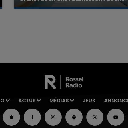
La famille a porté plainte contre la clinique qui a
reconnu sa responsabilité et présenté ses
excuses.
7h00 - 11h00
La Team de l'été
IO
ACTUS
MÉDIAS
JEUX
ANNONC