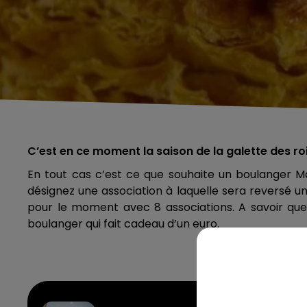
C’est en ce moment la saison de la galette des roi
En tout cas c’est ce que souhaite un boulanger Mar
désignez une association à laquelle sera reversé un 
pour le moment avec 8 associations. A savoir que l
boulanger qui fait cadeau d’un euro.