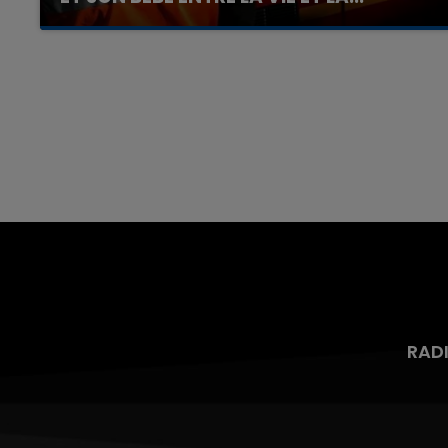
Un homme s'est immolé par le feu après avoir
aspergé sa compagne et leur bébé de trois
mois d'un liquide inflammable.
RAD