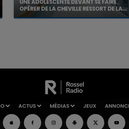
UNE ADOLESCENTE DEVANT SE FAIRE
OPÉRER DE LA CHEVILLE RESSORT DE LA...
La famille a porté plainte contre la clinique qui a
reconnu sa responsabilité et présenté ses
excuses.
7h00 - 11h00
La Team de l'été
IO
ACTUS
MÉDIAS
JEUX
ANNONC