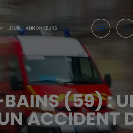
JEUX
ANNONCEURS
BAINS (59) : U
UN ACCIDENT 