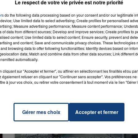
Le respect de votre vie privée est notre priorité
ers
do the following data processing based on your consent and/or our legitimate int
ware
RADIO CONTACT
device; Use limited data to select advertising; Create profiles for personalised adver
 CITY
vertising; Measure advertising performance; Measure content performance; Unders
ns of data from different sources; Develop and improve services; Create profiles to 
alised content; Use limited data to select content; Ensure security, prevent and detect
ertising and content; Save and communicate privacy choices. These technologies
and browsing data to offer following functionalities: Identify devices based on infor
eolocation data; Match and combine data from other data sources; Link different de
nsmitted automatically.
cliquant sur "Accepter et fermer", ou affiner en sélectionnant les finalités et/ou pa
 également refuser en cliquant sur "Continuer sans accepter". Vos préférences ne 
tre à jour vos choix, ou retirer votre consentement à tout moment via le lien "Gérer 
Gérer mes choix
Accepter et fermer
20 juillet 2026