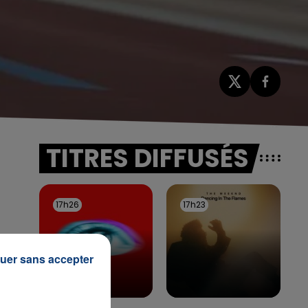
TITRES DIFFUSÉS
17h26
17h26
17h23
17h23
uer sans accepter