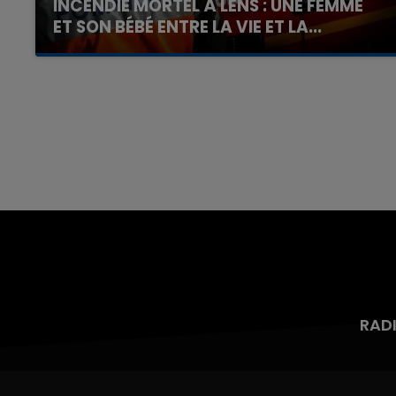
INCENDIE MORTEL À LENS : UNE FEMME
ET SON BÉBÉ ENTRE LA VIE ET LA...
Un homme s'est immolé par le feu après avoir
aspergé sa compagne et leur bébé de trois
mois d'un liquide inflammable.
RAD