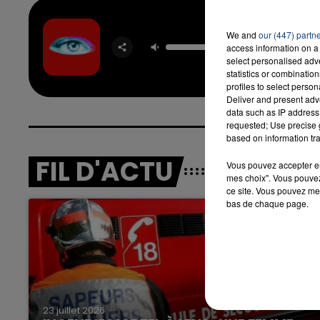
We and
our (447) partn
Self A
access information on a 
TEMPER
select personalised ad
statistics or combinatio
profiles to select person
Deliver and present adv
data such as IP address 
requested; Use precise g
based on information tra
FIL D'ACTU
Vous pouvez accepter en 
mes choix". Vous pouvez
ce site. Vous pouvez met
bas de chaque page.
23 juillet 2026