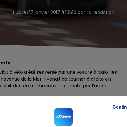
Publié : 17 janvier 2017 à 13h10 par La rédaction
verte.
ulait à vélo a été renversé par une voiture à Malo-les-
 l’avenue de la Mer, il venait de tourner à droite en
oulait dans le même sens l’a percuté par l’arrière.
Contin