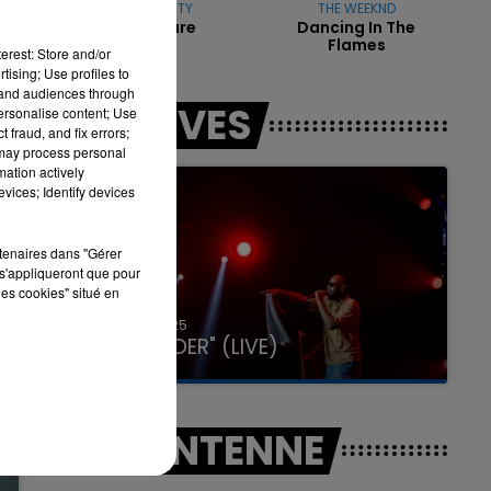
TEMPER CITY
THE WEEKND
Self Aware
Dancing In The
Flames
erest: Store and/or
tising; Use profiles to
tand audiences through
7h00 - 11h00
LES LIVES
personalise content; Use
LA TEAM DE L'ÉTÉ
 fraud, and fix errors;
 may process personal
mation actively
vices; Identify devices
rtenaires dans "Gérer
s'appliqueront que pour
les cookies" situé en
31 janvier 2025
GIMS "SPIDER" (LIVE)
A L'ANTENNE