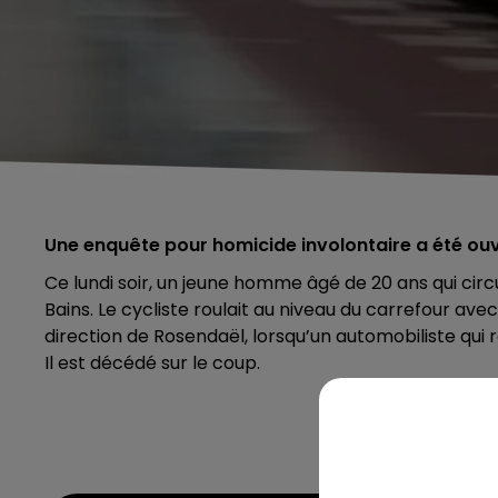
Une enquête pour homicide involontaire a été ou
Ce lundi soir, un jeune homme âgé de 20 ans qui circ
Bains. Le cycliste roulait au niveau du carrefour avec
direction de Rosendaël, lorsqu’un automobiliste qui r
Il est décédé sur le coup.