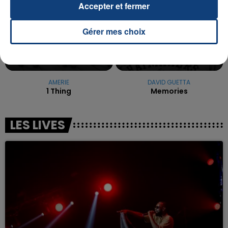
Accepter et fermer
Gérer mes choix
AMERIE
DAVID GUETTA
1 Thing
Memories
LES LIVES