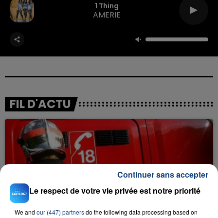
1 Thing
AMERIE
FIL D'ACTU
Continuer sans accepter
Le respect de votre vie privée est notre priorité
23 juillet 2026
INCENDIE MORTEL À LENS : UNE FEMME ET
We and
our (447) partners
do the following data processing based on