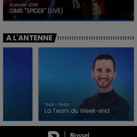
31 janvier 2025
GIMS "SPIDER" (LIVE)
A L'ANTENNE
7h00 - 12h00
La Team du Week-end
00
16h00 - 20h00
EEK-END
LA TEAM DU WEE