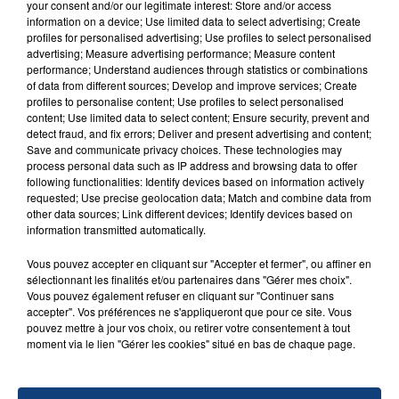
SON BÉBÉ ENTRE LA VIE ET LA...
your consent and/or our legitimate interest: Store and/or access
information on a device; Use limited data to select advertising; Create
Un homme s'est immolé par le feu après avoir
profiles for personalised advertising; Use profiles to select personalised
aspergé sa compagne et leur bébé de trois mois
advertising; Measure advertising performance; Measure content
d'un liquide inflammable.
performance; Understand audiences through statistics or combinations
of data from different sources; Develop and improve services; Create
profiles to personalise content; Use profiles to select personalised
content; Use limited data to select content; Ensure security, prevent and
detect fraud, and fix errors; Deliver and present advertising and content;
Save and communicate privacy choices. These technologies may
process personal data such as IP address and browsing data to offer
following functionalities: Identify devices based on information actively
20 juillet 2026
requested; Use precise geolocation data; Match and combine data from
UNE ADOLESCENTE DEVANT SE FAIRE
other data sources; Link different devices; Identify devices based on
OPÉRER DE LA CHEVILLE RESSORT DE LA...
information transmitted automatically.
La famille a porté plainte contre la clinique qui a
Vous pouvez accepter en cliquant sur "Accepter et fermer", ou affiner en
reconnu sa responsabilité et présenté ses
sélectionnant les finalités et/ou partenaires dans "Gérer mes choix".
excuses.
Vous pouvez également refuser en cliquant sur "Continuer sans
TITRES DIFFUSÉS
accepter". Vos préférences ne s'appliqueront que pour ce site. Vous
pouvez mettre à jour vos choix, ou retirer votre consentement à tout
moment via le lien "Gérer les cookies" situé en bas de chaque page.
22h18
22h18
22h15
22h15