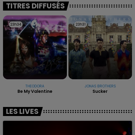
excuses.
TITRES DIFFUSÉS
23h34
23h34
23h31
23h31
THEODORA
JONAS BROTHERS
Be My Valentine
Sucker
LES LIVES