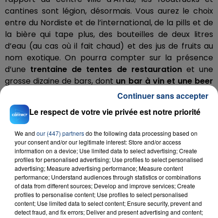
cantines sont légion, désormais. Vous aurez le choix
entre du Nordiste et de l’international, de la pills et de
la bière qui tape plus, des bouteilles de deux litres
d’eau (au cas où il fait chaud) et des jus de fruits au
nom exotique. On pourra compter sur la présence
d’une
trentaine de tentes de restauration
et une
grosse dizaine de bars, dont
un bar à vin et une beer
factory
. Il n’y a pas que la musique dans la vie. Il y a
Continuer sans accepter
aussi l’estomac. Miam.
Le respect de votre vie privée est notre priorité
D’une scène à l’autre, vous migrerez
We and
our (447) partners
do the following data processing based on
Allez, ou vous remet le programme des trois jours,
your consent and/or our legitimate interest: Store and/or access
information on a device; Use limited data to select advertising; Create
comme ça vous serez prévenu de qui joue où :
profiles for personalised advertising; Use profiles to select personalised
advertising; Measure advertising performance; Measure content
performance; Understand audiences through statistics or combinations
of data from different sources; Develop and improve services; Create
Et on vous souhaite de bien vous amuser, bande de
profiles to personalise content; Use profiles to select personalised
filous.
content; Use limited data to select content; Ensure security, prevent and
detect fraud, and fix errors; Deliver and present advertising and content;
D'autres articles juste
ici
!