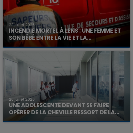
23 juillet 2026
INCENDIE MORTEL À LENS : UNE FEMME ET
SON BÉBÉ ENTRE LA VIE ET LA...
Un homme s'est immolé par le feu après avoir
aspergé sa compagne et leur bébé de trois mois
d'un liquide inflammable.
20 juillet 2026
UNE ADOLESCENTE DEVANT SE FAIRE
OPÉRER DE LA CHEVILLE RESSORT DE LA...
La famille a porté plainte contre la clinique qui a
reconnu sa responsabilité et présenté ses