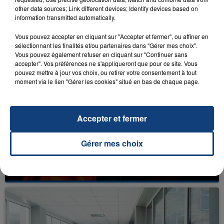
other data sources; Link different devices; Identify devices based on
information transmitted automatically.
Vous pouvez accepter en cliquant sur "Accepter et fermer", ou affiner en
FIL D'ACTU
sélectionnant les finalités et/ou partenaires dans "Gérer mes choix".
Vous pouvez également refuser en cliquant sur "Continuer sans
accepter". Vos préférences ne s'appliqueront que pour ce site. Vous
pouvez mettre à jour vos choix, ou retirer votre consentement à tout
moment via le lien "Gérer les cookies" situé en bas de chaque page.
Accepter et fermer
Gérer mes choix
23 juillet 2026
INCENDIE MORTEL À LENS : UNE FEMME ET
SON BÉBÉ ENTRE LA VIE ET LA...
Un homme s'est immolé par le feu après avoir
aspergé sa compagne et leur bébé de trois mois
d'un liquide inflammable.