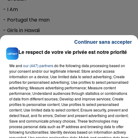
- I Am
- Portugal the man
- Girls in Hawaii
- Loïc Nottet
Continuer sans accepter
- ...
Le respect de votre vie privée est notre priorité
Plus d'infos sur le site
mainsquarefestival.fr
We and
our (447) partners
do the following data processing based on
your consent and/or our legitimate interest: Store and/or access
information on a device; Use limited data to select advertising; Create
profiles for personalised advertising; Use profiles to select personalised
advertising; Measure advertising performance; Measure content
performance; Understand audiences through statistics or combinations
RADIO CONTACT
of data from different sources; Develop and improve services; Create
profiles to personalise content; Use profiles to select personalised
Juste Un Peu
JUNGELI & EMMA
content; Use limited data to select content; Ensure security, prevent and
detect fraud, and fix errors; Deliver and present advertising and content;
Save and communicate privacy choices. These technologies may
process personal data such as IP address and browsing data to offer
following functionalities: Identify devices based on information actively
requested; Use precise geolocation data; Match and combine data from