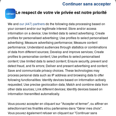
Continuer sans accepter
Le respect de votre vie privée est notre priorité
We and
our (447) partners
do the following data processing based on
your consent and/or our legitimate interest: Store and/or access
information on a device; Use limited data to select advertising; Create
profiles for personalised advertising; Use profiles to select personalised
advertising; Measure advertising performance; Measure content
23 juillet 2026
performance; Understand audiences through statistics or combinations
INCENDIE MORTEL À LENS : UNE FEMME ET
of data from different sources; Develop and improve services; Create
SON BÉBÉ ENTRE LA VIE ET LA...
profiles to personalise content; Use profiles to select personalised
Un homme s'est immolé par le feu après avoir
content; Use limited data to select content; Ensure security, prevent and
detect fraud, and fix errors; Deliver and present advertising and content;
aspergé sa compagne et leur bébé de trois mois
Save and communicate privacy choices. These technologies may
d'un liquide inflammable.
process personal data such as IP address and browsing data to offer
following functionalities: Identify devices based on information actively
requested; Use precise geolocation data; Match and combine data from
other data sources; Link different devices; Identify devices based on
information transmitted automatically.
Vous pouvez accepter en cliquant sur "Accepter et fermer", ou affiner en
20 juillet 2026
sélectionnant les finalités et/ou partenaires dans "Gérer mes choix".
UNE ADOLESCENTE DEVANT SE FAIRE
Vous pouvez également refuser en cliquant sur "Continuer sans