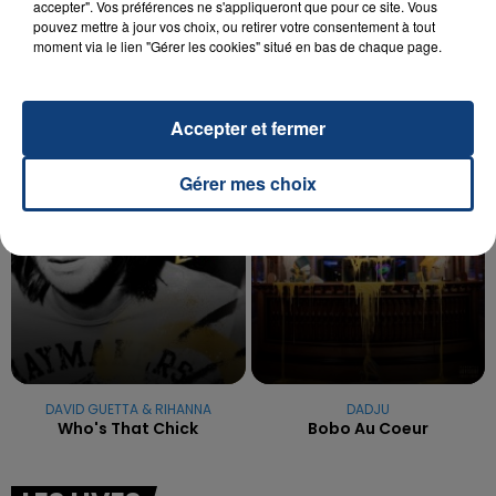
accepter". Vos préférences ne s'appliqueront que pour ce site. Vous
OPÉRER DE LA CHEVILLE RESSORT DE LA...
pouvez mettre à jour vos choix, ou retirer votre consentement à tout
La famille a porté plainte contre la clinique qui a
moment via le lien "Gérer les cookies" situé en bas de chaque page.
reconnu sa responsabilité et présenté ses
excuses.
TITRES DIFFUSÉS
Accepter et fermer
Gérer mes choix
1h14
1h14
1h10
1h10
DAVID GUETTA & RIHANNA
DADJU
Who's That Chick
Bobo Au Coeur