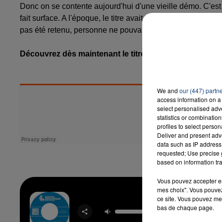
Donc on se contente aujourd'hui d'une vieille démo. C'est
fait surface. A l'époque, le titre avait été produit par Pha
pas été retenu, personne ne pouvait le connaître, avant au
Découvrez dès maintenant le titre "The Beat is So Cr
We and
our (447) partn
access information on a 
select personalised ad
statistics or combinatio
profiles to select person
Deliver and present adv
data such as IP address 
requested; Use precise g
based on information tra
Vous pouvez accepter en 
mes choix". Vous pouvez
ce site. Vous pouvez met
This G
bas de chaque page.
KUN