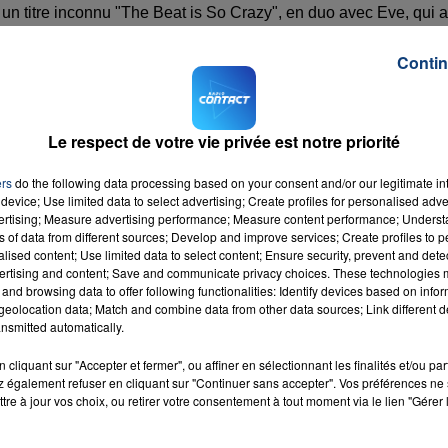
 un titre inconnu "The Beat is So Crazy", en duo avec Eve, qui a
rell Williams et Timbaland pour l'album Hard Candy". Le titre n'aya
Contin
jourd'hui !
ay", en duo avec Madonna et Eve
Le respect de votre vie privée est notre priorité
ers
do the following data processing based on your consent and/or our legitimate int
device; Use limited data to select advertising; Create profiles for personalised adver
vertising; Measure advertising performance; Measure content performance; Unders
ns of data from different sources; Develop and improve services; Create profiles to 
alised content; Use limited data to select content; Ensure security, prevent and detect
ertising and content; Save and communicate privacy choices. These technologies
and browsing data to offer following functionalities: Identify devices based on infor
eolocation data; Match and combine data from other data sources; Link different de
nsmitted automatically.
cliquant sur "Accepter et fermer", ou affiner en sélectionnant les finalités et/ou pa
 également refuser en cliquant sur "Continuer sans accepter". Vos préférences ne 
tre à jour vos choix, ou retirer votre consentement à tout moment via le lien "Gérer 
irl
RADIO CONTACT
GS