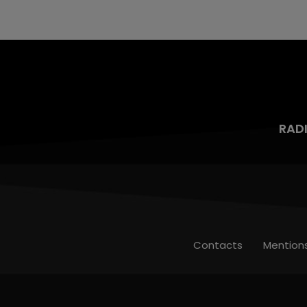
mois d'un liquide inflammable.
RAD
Contacts
Mention