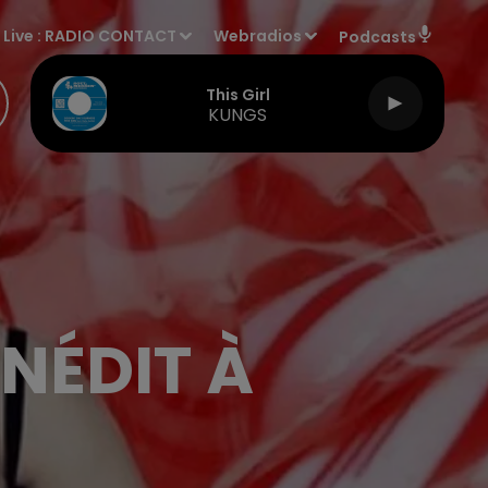
Live :
RADIO CONTACT
Webradios
Podcasts
This Girl
KUNGS
NÉDIT À