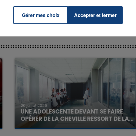
Gérer mes choix
Accepter et fermer
7h00 - 11h00
La Team de l'été
20 juillet 2026
UNE ADOLESCENTE DEVANT SE FAIRE
OPÉRER DE LA CHEVILLE RESSORT DE LA...
La famille a porté plainte contre la clinique qui a
reconnu sa responsabilité et présenté ses