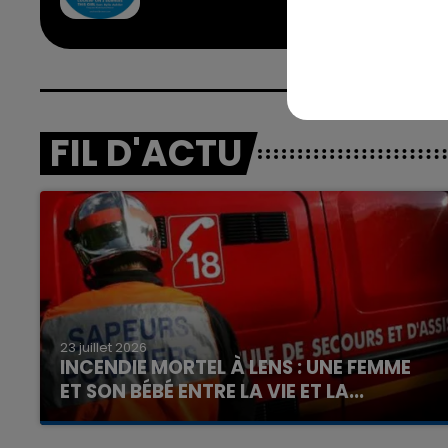
FIL D'ACTU
23 juillet 2026
INCENDIE MORTEL À LENS : UNE FEMME
ET SON BÉBÉ ENTRE LA VIE ET LA...
Un homme s'est immolé par le feu après avoir
aspergé sa compagne et leur bébé de trois