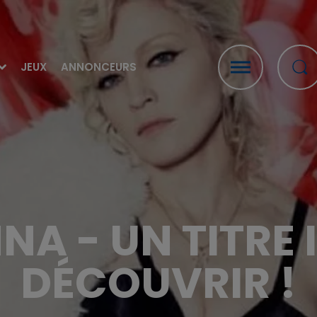
JEUX
ANNONCEURS
A - UN TITRE I
DÉCOUVRIR !