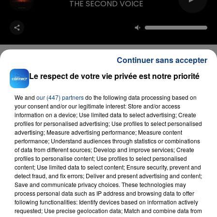
THE SECOND VOICE
Continuer sans accepter
Le respect de votre vie privée est notre priorité
FIL D'ACTU
We and
our (447) partners
do the following data processing based on
your consent and/or our legitimate interest: Store and/or access
information on a device; Use limited data to select advertising; Create
profiles for personalised advertising; Use profiles to select personalised
advertising; Measure advertising performance; Measure content
performance; Understand audiences through statistics or combinations
of data from different sources; Develop and improve services; Create
profiles to personalise content; Use profiles to select personalised
content; Use limited data to select content; Ensure security, prevent and
detect fraud, and fix errors; Deliver and present advertising and content;
Save and communicate privacy choices. These technologies may
23 juillet 2026
process personal data such as IP address and browsing data to offer
INCENDIE MORTEL À LENS : UNE FEMME ET
following functionalities: Identify devices based on information actively
SON BÉBÉ ENTRE LA VIE ET LA...
requested; Use precise geolocation data; Match and combine data from