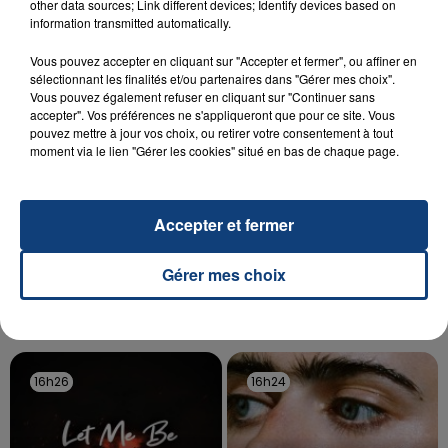
Un homme s'est immolé par le feu après avoir
other data sources; Link different devices; Identify devices based on
information transmitted automatically.
aspergé sa compagne et leur bébé de trois mois
d'un liquide inflammable.
Vous pouvez accepter en cliquant sur "Accepter et fermer", ou affiner en
sélectionnant les finalités et/ou partenaires dans "Gérer mes choix".
Vous pouvez également refuser en cliquant sur "Continuer sans
accepter". Vos préférences ne s'appliqueront que pour ce site. Vous
pouvez mettre à jour vos choix, ou retirer votre consentement à tout
moment via le lien "Gérer les cookies" situé en bas de chaque page.
20 juillet 2026
UNE ADOLESCENTE DEVANT SE FAIRE
Accepter et fermer
OPÉRER DE LA CHEVILLE RESSORT DE LA...
La famille a porté plainte contre la clinique qui a
Gérer mes choix
reconnu sa responsabilité et présenté ses
excuses.
TITRES DIFFUSÉS
16h26
16h26
16h24
16h24