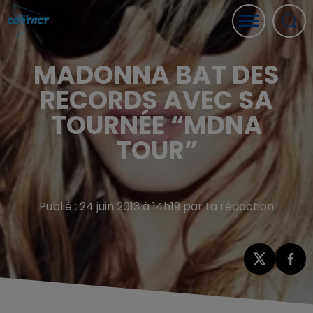
MADONNA BAT DES
RECORDS AVEC SA
TOURNÉE “MDNA
TOUR”
Publié : 24 juin 2013 à 14h19 par La rédaction