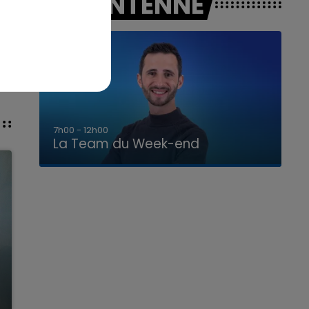
A L'ANTENNE
16h00 - 20h00
La Team du Week-end