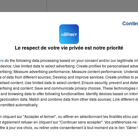
16h00 - 20h00
Contin
LA TEAM DU WEEK-END
iew)
Le respect de votre vie privée est notre priorité
nguenesse via l'application Périscope.
ers
do the following data processing based on your consent and/or our legitimate int
device; Use limited data to select advertising; Create profiles for personalised adver
vertising; Measure advertising performance; Measure content performance; Unders
t sur internet des images avec son téléphone portable, pourtant interdit en
ns of data from different sources; Develop and improve services; Create profiles to 
alised content; Use limited data to select content; Ensure security, prevent and detect
ertising and content; Save and communicate privacy choices. These technologies
and browsing data to offer following functionalities: Identify devices based on infor
is de septembre.
eolocation data; Match and combine data from other data sources; Link different de
nsmitted automatically.
cliquant sur "Accepter et fermer", ou affiner en sélectionnant les finalités et/ou pa
 également refuser en cliquant sur "Continuer sans accepter". Vos préférences ne 
tre à jour vos choix, ou retirer votre consentement à tout moment via le lien "Gérer 
dabra