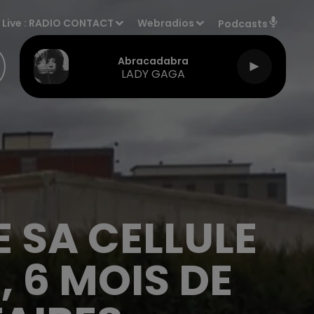
Live :
RADIO CONTACT
Webradios
Podcasts
Abracadabra
LADY GAGA
E SA CELLULE
, 6 MOIS DE