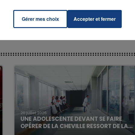
RADIO CONTACT
GAGA
Gérer mes choix
Accepter et fermer
7h00 - 12h00
La Team du Week-end
20 juillet 2026
UNE ADOLESCENTE DEVANT SE FAIRE
OPÉRER DE LA CHEVILLE RESSORT DE LA...
La famille a porté plainte contre la clinique qui a