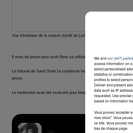
7h00 - 12h00
LA TEAM DU WEEK-END
Vue d'extérieur de la maison d'arrêt de Longuenesse (Google Street V
6 mois de prison pour avoir filmé sa cellule de la maison d'arrêt de Lo
We and
our (447) partn
access information on a 
select personalised ad
Le tribunal de Saint Omer l'a condamné hier pour avoir diffusé en direc
statistics or combinatio
prison.
profiles to select person
Deliver and present adv
data such as IP address 
Le trentenaire avait été incarcéré pour braquage pendant 7 ans au mo
requested; Use precise g
based on information tra
Vous pouvez accepter en 
mes choix". Vous pouvez
ce site. Vous pouvez met
bas de chaque page.
Abraca