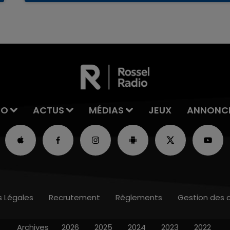
reconnu sa responsabilité et présenté ses
excuses.
IO
ACTUS
MÉDIAS
JEUX
ANNONC
s Légales
Recrutement
Règlements
Gestion des 
Archives
2026
2025
2024
2023
2022