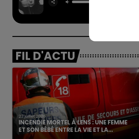
LADY 
FIL D'ACTU
16h00 - 20h00
nd
La Team du Week-end
23 juillet 2026
INCENDIE MORTEL À LENS : UNE FEMME
ET SON BÉBÉ ENTRE LA VIE ET LA...
Un homme s'est immolé par le feu après avoir