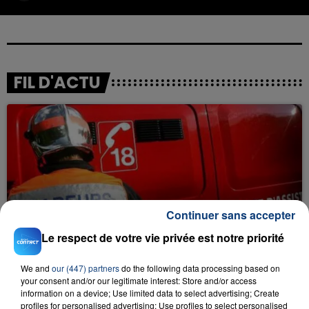
FIL D'ACTU
Continuer sans accepter
23 juillet 2026
INCENDIE MORTEL À LENS : UNE FEMME ET
Le respect de votre vie privée est notre priorité
SON BÉBÉ ENTRE LA VIE ET LA...
Un homme s'est immolé par le feu après avoir
We and
our (447) partners
do the following data processing based on
aspergé sa compagne et leur bébé de trois mois
your consent and/or our legitimate interest: Store and/or access
information on a device; Use limited data to select advertising; Create
d'un liquide inflammable.
profiles for personalised advertising; Use profiles to select personalised