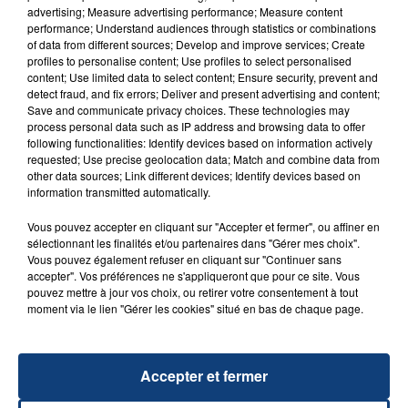
advertising; Measure advertising performance; Measure content
performance; Understand audiences through statistics or combinations
of data from different sources; Develop and improve services; Create
profiles to personalise content; Use profiles to select personalised
content; Use limited data to select content; Ensure security, prevent and
detect fraud, and fix errors; Deliver and present advertising and content;
20 juillet 2026
Save and communicate privacy choices. These technologies may
UNE ADOLESCENTE DEVANT SE FAIRE
process personal data such as IP address and browsing data to offer
OPÉRER DE LA CHEVILLE RESSORT DE LA...
following functionalities: Identify devices based on information actively
requested; Use precise geolocation data; Match and combine data from
La famille a porté plainte contre la clinique qui a
other data sources; Link different devices; Identify devices based on
reconnu sa responsabilité et présenté ses
information transmitted automatically.
excuses.
TITRES DIFFUSÉS
Vous pouvez accepter en cliquant sur "Accepter et fermer", ou affiner en
sélectionnant les finalités et/ou partenaires dans "Gérer mes choix".
Vous pouvez également refuser en cliquant sur "Continuer sans
accepter". Vos préférences ne s'appliqueront que pour ce site. Vous
23h34
23h34
23h31
23h31
pouvez mettre à jour vos choix, ou retirer votre consentement à tout
moment via le lien "Gérer les cookies" situé en bas de chaque page.
Accepter et fermer