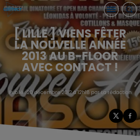
[ LILLE ] VIENS FÊTER
LA NOUVELLE ANNÉE
2013 AU B-FLOOR
AVEC CONTACT !
Publié : 20 décembre 2012 à 12h18 par La rédaction