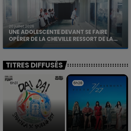
20 juillet 2026
UNE ADOLESCENTE DEVANT SE FAIRE
OPÉRER DE LA CHEVILLE RESSORT DE LA...
La famille a porté plainte contre la clinique qui a
reconnu sa responsabilité et présenté ses
excuses.
TITRES DIFFUSÉS
6h31
6h31
6h28
6h28