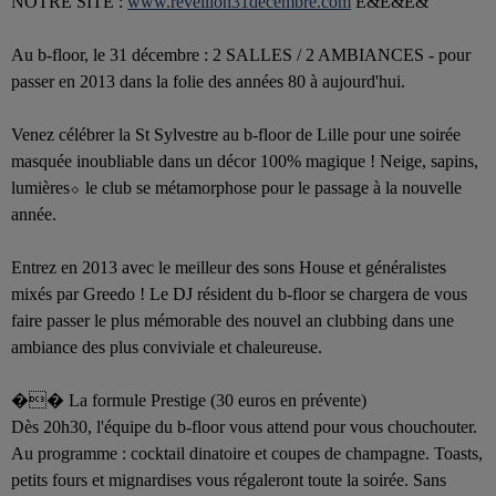
NOTRE SITE :
www.reveillon31decembre.co
m
È&È&È&
Au b-floor, le 31 décembre : 2 SALLES / 2 AMBIANCES - pour
passer en 2013 dans la folie des années 80 à aujourd'hui.
Venez célébrer la St Sylvestre au b-floor de Lille pour une soirée
masquée inoubliable dans un décor 100% magique ! Neige, sapins,
lumières⬦ le club se métamorphose pour le passage à la nouvelle
année.
Entrez en 2013 avec le meilleur des sons House et généralistes
mixés par Greedo ! Le DJ résident du b-floor se chargera de vous
faire passer le plus mémorable des nouvel an clubbing dans une
ambiance des plus conviviale et chaleureuse.
�� La formule Prestige (30 euros en prévente)
Dès 20h30, l'équipe du b-floor vous attend pour vous chouchouter.
Au programme : cocktail dinatoire et coupes de champagne. Toasts,
petits fours et mignardises vous régaleront toute la soirée. Sans