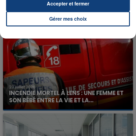
Accepter et fermer
Gérer mes choix
FIL D'ACTU
23 juillet 2026
INCENDIE MORTEL À LENS : UNE FEMME ET
SON BÉBÉ ENTRE LA VIE ET LA...
Un homme s'est immolé par le feu après avoir
aspergé sa compagne et leur bébé de trois mois
d'un liquide inflammable.