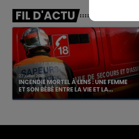
FIL D'ACTU
7h00 - 12h00
nd
La Team du Week-end
23 juillet 2026
INCENDIE MORTEL À LENS : UNE FEMME
ET SON BÉBÉ ENTRE LA VIE ET LA...
Un homme s'est immolé par le feu après avoir
aspergé sa compagne et leur bébé de trois
mois d'un liquide inflammable.