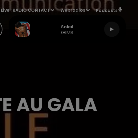
Live :
RADIO CONTACT
Webradios
Podcasts
Soleil
GIMS
ÊTE AU GALA