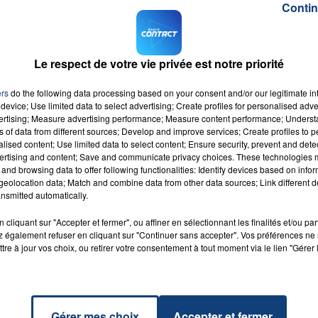
Contin
 comme on les aime de Malcom B (DJ résident sur Contact).
16h00 - 20h00
LA TEAM DU WEEK-END
Le respect de votre vie privée est notre priorité
ers
do the following data processing based on your consent and/or our legitimate int
device; Use limited data to select advertising; Create profiles for personalised adver
vertising; Measure advertising performance; Measure content performance; Unders
ns of data from different sources; Develop and improve services; Create profiles to 
alised content; Use limited data to select content; Ensure security, prevent and detect
ertising and content; Save and communicate privacy choices. These technologies
and browsing data to offer following functionalities: Identify devices based on infor
eolocation data; Match and combine data from other data sources; Link different de
nsmitted automatically.
cliquant sur "Accepter et fermer", ou affiner en sélectionnant les finalités et/ou pa
il
RADIO CONTACT
 également refuser en cliquant sur "Continuer sans accepter". Vos préférences ne 
S
tre à jour vos choix, ou retirer votre consentement à tout moment via le lien "Gérer 
Gérer mes choix
Accepter et fermer