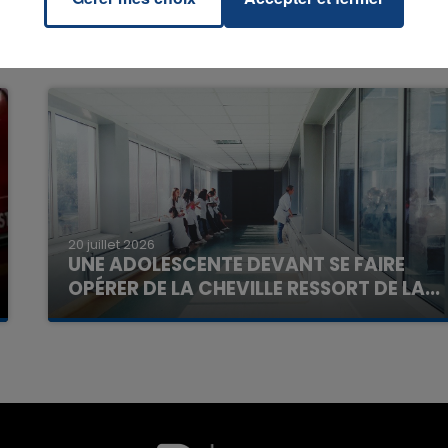
16h00 - 20h00
La Team du Week-end
20 juillet 2026
UNE ADOLESCENTE DEVANT SE FAIRE
OPÉRER DE LA CHEVILLE RESSORT DE LA...
La famille a porté plainte contre la clinique qui a
reconnu sa responsabilité et présenté ses
excuses.