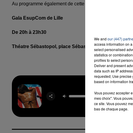
Au programme également de cette soirée : un set électro
Gala EsupCom de Lille
7h00 - 12h00
LA TEAM DU WEEK-END
De 20h à 23h30
We and
our (447) partn
access information on a 
Théatre Sébastopol, place Sébastopol 59000 Lille
select personalised ad
statistics or combinatio
profiles to select person
Deliver and present adv
data such as IP address 
requested; Use precise g
based on information tra
Vous pouvez accepter en 
Sole
mes choix". Vous pouvez
GIM
ce site. Vous pouvez met
bas de chaque page.