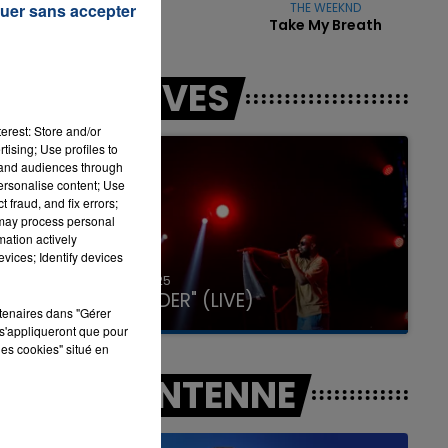
uer sans accepter
GIMS
THE WEEKND
Soleil
Take My Breath
7h00 - 12h00
LES LIVES
LA TEAM DU WEEK-END
erest: Store and/or
tising; Use profiles to
tand audiences through
personalise content; Use
 fraud, and fix errors;
 may process personal
mation actively
vices; Identify devices
31 janvier 2025
GIMS "SPIDER" (LIVE)
rtenaires dans "Gérer
s'appliqueront que pour
les cookies" situé en
A L'ANTENNE